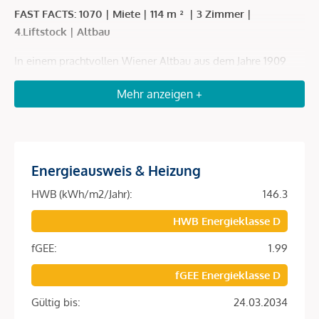
FAST FACTS: 1070 | Miete | 114 m ² | 3 Zimmer |
4.Liftstock | Altbau
In einem prachtvollen Wiener Altbau aus dem Jahre 1909
befindet sich diese großzügige, rund 114m² große
Mehr anzeigen +
Altbauwohnung in repraesentativem Zustand.
Die Wohnung befindet sich im 4. Obergeschoß mit Lift, des
Gebäudes.
Stilvoll und gepflegt präsentiert sich die Fassade, sowie der
Eingangsbereich und das Stiegenhaus.
Energieausweis & Heizung
HWB (kWh/m2/Jahr):
146.3
Der
lichtdurchflutete Wohnsalon mit stilvollen
HWB Energieklasse D
Kastenfenstern verfügt über eine voll ausgestattete
Küchenzeile.
fGEE:
1.99
Zwei geräumige Schafzimmer ergänzen den großzügigen
Grundriss.
fGEE Energieklasse D
Das Badezimmer ist mit zwei Waschbecken, einer
Gültig bis:
24.03.2034
Badewanne und einer Walk-in Dusche ausgestattet.