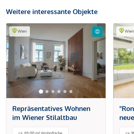
Weitere interessante Objekte
Wien
Wie
Repräsentatives Wohnen
"Ron
im Wiener Stilaltbau
neue
ca. 115,00 m² Wohnfläche
ca. 