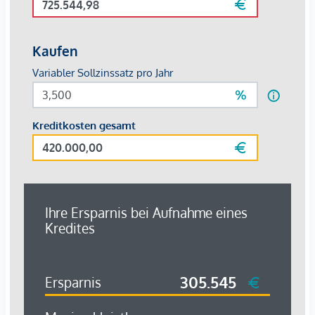
Arzt <250m
Apotheke <250m
Klinik <250m
Krankenhaus <1.500m
Kinder & Schulen
Schule <250m
Kindergarten <250m
Universität <500m
Höhere Schule <250m
Nahversorgung
Supermarkt <250m
Bäckerei <500m
Einkaufszentrum <750m
Sonstige
Geldautomat <500m