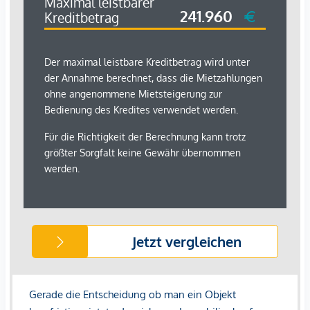
Bank <500m
Post <750m
Polizei <500m
Verkehr
Bus <250m
U-Bahn <500m
Straßenbahn <250m
Bahnhof <500m
Autobahnanschluss <4.250m
Angaben Entfernung Luftlinie / Quelle: OpenStreetMap
*Der Vertrag kommt nicht mit der INFINA Credit Broker
GmbH zustande. Das Objekt wird von einem externen
Immobilienunternehmen angeboten. Allfällige aus dem
Vertragsabschluss resultierende Rechte sind ausschließlich
gegenüber dem anbietenden Immobilienunternehmen