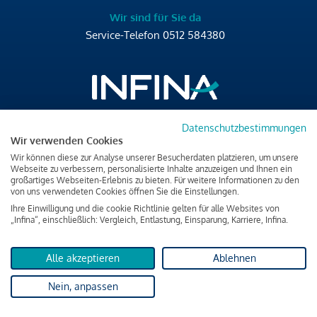
Wir sind für Sie da
Service-Telefon
0512 584380
Datenschutzbestimmungen
Brixner Straße 2/4
Wir verwenden Cookies
6020 Innsbruck
Wir können diese zur Analyse unserer Besucherdaten platzieren, um unsere
T
+43 512 584380
Webseite zu verbessern, personalisierte Inhalte anzuzeigen und Ihnen ein
großartiges Webseiten-Erlebnis zu bieten. Für weitere Informationen zu den
office@infina.at
von uns verwendeten Cookies öffnen Sie die Einstellungen.
Ihre Einwilligung und die cookie Richtlinie gelten für alle Websites von
„Infina“, einschließlich: Vergleich, Entlastung, Einsparung, Karriere, Infina.
Alle akzeptieren
Ablehnen
Impressum
Nein, anpassen
Datenschutz & Cookies
Verbraucherschutzinformation & rechtliche Hinweise