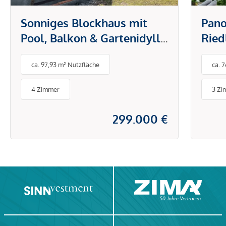
Sonniges Blockhaus mit
Pano
Pool, Balkon & Gartenidylle
Ried
in Sollenau
ca. 97,93 m² Nutzfläche
ca. 
4 Zimmer
3 Zi
299.000 €