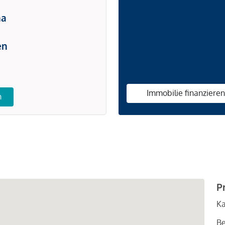
na
en
Immobilie finanziere
n
P
Ka
Be