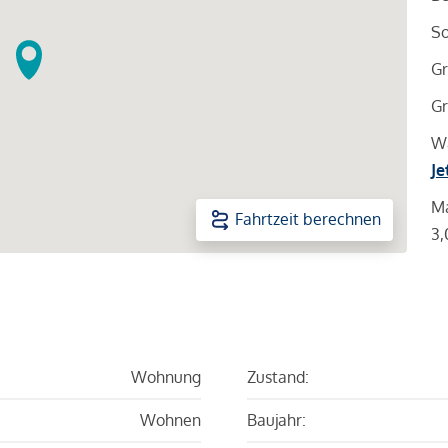
So
Gr
Gr
Wa
Je
Ma
Fahrtzeit berechnen
3,
Wohnung
Zustand:
Wohnen
Baujahr: