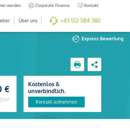
tner werden
Corporate Finance
Kontakt
+43 512 584 380
eber
Über uns
Express
Bewertung
Kostenlos &
0 €
unverbindlich.
 €/m²
Kontakt aufnehmen