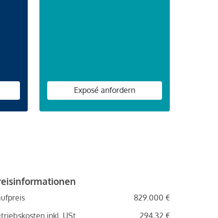
n
Exposé anfordern
reisinformationen
ufpreis
829.000 €
triebskosten inkl. USt.
294,32 €