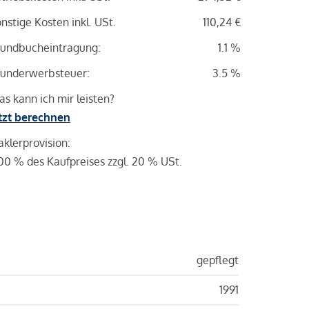
nstige Kosten inkl. USt.
110,24 €
undbucheintragung:
1.1 %
underwerbsteuer:
3.5 %
s kann ich mir leisten?
tzt berechnen
klerprovision:
00 % des Kaufpreises zzgl. 20 % USt.
gepflegt
1991