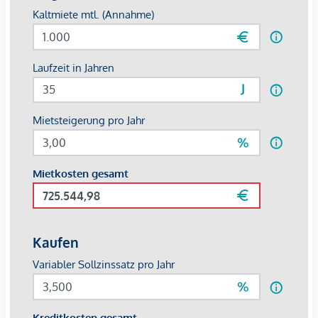
Nur einen kurzen Spaziergang entfernt beginnt ein
pulsierendes, vielseitiges Viertel mit attraktiven
Einkaufsstraßen, internationalen Restaurants, gemütlichen
Wiener Lokalen, Supermärkten, ausgewählten Boutiquen
sowie einem bekannten Markt. Die weltberühmte Volksoper
liegt ebenfalls in unmittelbarer Nähe – genauso wie
mehrere Gesundheitszentren, renommierte Schulen und das
Allgemeine Krankenhaus (AKH) Wien.
Dieses außergewöhnliche Umfeld macht das Apartmenthaus
zu einem Ort, an dem Sie Wiener Flair, außergewöhnlichen
Wohnkomfort und eine hervorragende Infrastruktur ganz
nach Ihren Vorstellungen erleben können.
Die Altbauwohnung:
85m 2 , 3 Zimmer, Küche, Bad, Vorraum
intelligente Raumgestaltung mit getrennten Räumen