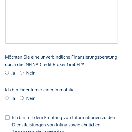
Für höchsten Komfort und maximale Flexibilität kann der
Raum auf Wunsch um ein zweites Bett ergänzt werden –
ideal für Gäste oder zusätzliche Schlafkapazität, ohne die
Harmonie des Zimmers zu beeinträchtigen.
Der Homeffice ‑ Bereich präsentiert sich als exklusiver
Arbeitsraum von höchster Eleganz. Ein großzügiger,
klassisch gestalteter Schreibtisch bildet das repräsentative
Zentrum und bietet ideale Voraussetzungen für
konzentriertes, stilvolles Arbeiten.
Das neue elegante Bad hat klassische stilvolle Fliesen in
Marmoroptik und eine große Badewanne. Für Ihren
besonders komfortablen Aufenthalt stehen frisch arrangierte
Handtücher in verschiedenen Größen, ein hochwertiger
Haartrockner sowie Waschmittel und Weichspüler für den
sofort einsatzbereiten Waschtrockner bereit.
Abgerundet wird das exklusive Ambiente durch
handgemachte Seife – gefertigt nach einem traditionellen