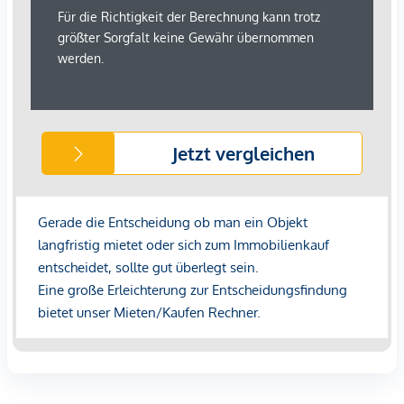
Bad Willkommens Starter Paket: Handgemachte
Seifen, hergestellt nach altem Wiener Geheimrezept,
Waschmittel und Weichspüler
Die großzügige, wunderbar helle und ruhige Wohnung
besticht durch ihre intelligente Raumgestaltung mit
getrennten Räumen für Wohnen, Schlafen, Home-Office.
Die hohen Decken, Flügeltüren und Fischgrät-Parkettböden
geben der Wohnung ihr besonderes Wiener Flair. Große
Fensterflächen schaffen lichtdurchflutete Räume. Elegante
Stillmöbel gepaart, mit modernen Elementen fügen sich in
das Ambiente dieser Altbauwohnung . Hochwertige
Materialien machen diese Wohnung zu einem Altbau Juwel.
Vom Vorzimmer und Gang aus gelangen Sie zentral in alle
Räume.
Im großzügigen, lichtdurchfluteten Wohnraum lädt eine
ausladende Ledercouch zum entspannten Zurücklehnen ein.