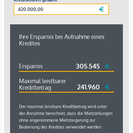
für Wohnen, Schlafen, Home-Office
hohen Decken, Flügeltüren, Parkettböden, Große
Fenster in allen Räumen
Elegante Stillmöbel gepaart mit modernen Elementen
Ein großzügiges Hauptschlafzimmer, ein stilvolles
Nebenschlafzimmer, dass bei Bedarf um ein zweites
Bett erweitert werden kann
Hochwertige voll ausgestattete Küche mit
Espressomaschine, Teekocher, hochqualitatives
Geschirr, Gläser Set, Kochutensilien, Töpfe und
Pfannen und Reinigungsmittel
elegant eingerichtetes Badezimmer mit hochwertiger
Komplettaustattung: Frische Handtücher, Fön,
handgemachte Wiener Seife, Waschtrockner,
Badezimmerset in Marmoroptik
Willkommens Starter Paket: zwei Flaschen Sekt,
hochwertige Premium‑Kaffeekapseln, feinster PG Tips
Premium‑Tee, Zucker, Kaffeesahne