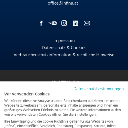
office@infina.at
Impressum
Datenschutz & Cookies
Verbraucherschutzinformation & rechtliche Hinweise
Datenschutzbestimmungen
Wir verwenden Cookies
Wir können diese zur Analyse unserer Besucherdaten platzieren, um unsere
Webseite zu verbessern, personalisierte Inhalte anzuzeigen und Ihnen ein
großartiges Webseiten-Erlebnis zu bieten. Für weitere Informationen zu den
von uns verwendeten Cookies öffnen Sie die Einstellungen.
Ihre Einwilligung und die cookie Richtlinie gelten für alle Websites von
„Infina“, einschließlich: Vergleich, Entlastung, Einsparung, Karriere, Infina.