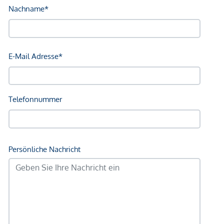
entspannten Verweilen ein und verleiht dem Raum eine
exklusive Lounge ‑ Atmosphäre.
Der großzügige Spiegelschrank im klassischen Alt ‑ Wien ‑
Stil bietet nicht nur außergewöhnlich viel Stauraum, sondern
setzt zugleich einen raffinierten, historischen Akzent.
Ergänzt wird die hochwertige Ausstattung durch
geschmackvoll platzierte Kommoden, die das luxuriöse
Gesamtbild harmonisch vollenden.
Für Ihren Komfort stehen feinste Bettwäsche sowie
sämtliche Bettwaren selbstverständlich bereits bereit.
Das Nebenschlafzimmer präsentiert sich als eleganter,
ruhiger Rückzugsort, ausgestattet mit einem hochwertigen
Einzelbett und einem Kleiderschrank, der dezent Stauraum
bietet. Die edel abgestimmten Möbelstücke schaffen eine
Atmosphäre diskreter Exklusivität.