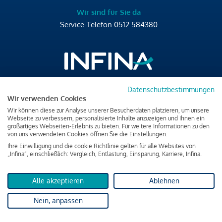
Wir sind für Sie da
Service-Telefon
0512 584380
Datenschutzbestimmungen
Brixner Straße 2/4
Wir verwenden Cookies
6020 Innsbruck
Wir können diese zur Analyse unserer Besucherdaten platzieren, um unsere
T
+43 512 584380
Webseite zu verbessern, personalisierte Inhalte anzuzeigen und Ihnen ein
großartiges Webseiten-Erlebnis zu bieten. Für weitere Informationen zu den
office@infina.at
von uns verwendeten Cookies öffnen Sie die Einstellungen.
Ihre Einwilligung und die cookie Richtlinie gelten für alle Websites von
„Infina“, einschließlich: Vergleich, Entlastung, Einsparung, Karriere, Infina.
Alle akzeptieren
Ablehnen
Impressum
Nein, anpassen
Datenschutz & Cookies
Verbraucherschutzinformation & rechtliche Hinweise