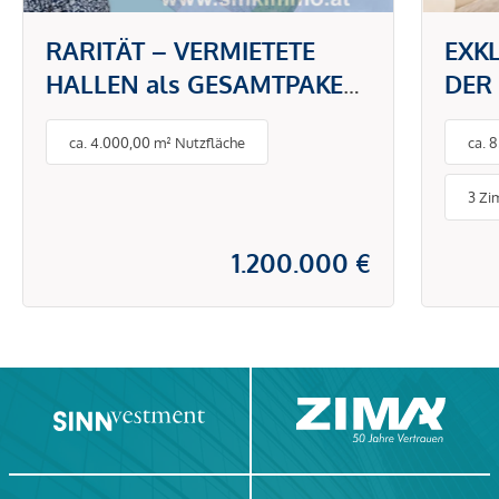
RARITÄT – VERMIETETE
EXK
HALLEN als GESAMTPAKET
DER
zu KAUFEN!
trau
ca. 4.000,00 m² Nutzfläche
ca. 
groß
mode
3 Zi
Einb
Fuß
1.200.000 €
Raff