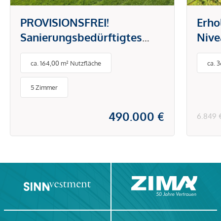
PROVISIONSFREI!
Erho
Sanierungsbedürftigtes
Nive
Einfamilienhaus in der
Anwe
ca. 164,00 m² Nutzfläche
ca. 
Schlossallee in
zwei
Krumpendorf am
5 Zimmer
Wörthersee
490.000 €
6.849 