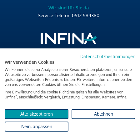
Wir sind für Sie da
Service-Telefon
0512 584380
Datenschutzbestimmungen
Brixner Straße 2/4
Wir verwenden Cookies
6020 Innsbruck
Wir können diese zur Analyse unserer Besucherdaten platzieren, um unsere
T
+43 512 584380
Webseite zu verbessern, personalisierte Inhalte anzuzeigen und Ihnen ein
großartiges Webseiten-Erlebnis zu bieten. Für weitere Informationen zu den
office@infina.at
von uns verwendeten Cookies öffnen Sie die Einstellungen.
Ihre Einwilligung und die cookie Richtlinie gelten für alle Websites von
„Infina“, einschließlich: Vergleich, Entlastung, Einsparung, Karriere, Infina.
Alle akzeptieren
Ablehnen
Impressum
Nein, anpassen
Datenschutz & Cookies
Verbraucherschutzinformation & rechtliche Hinweise