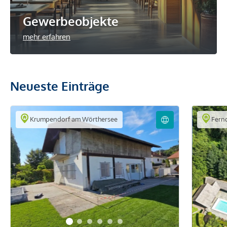
Gewerbeobjekte
mehr erfahren
Neueste Einträge
Krumpendorf am Wörthersee
Fern