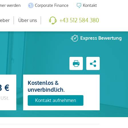
tner werden
Corporate Finance
Kontakt
+43 512 584 380
eber
Über uns
Express
Bewertung
Kostenlos &
3 €
unverbindlich.
 USt.
Kontakt aufnehmen