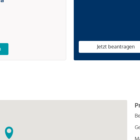
Jetzt beantragen
n
P
Be
G
Ma