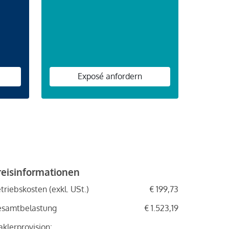
Exposé anfordern
reisinformationen
triebskosten (exkl. USt.)
€ 199,73
esamtbelastung
€ 1.523,19
klerprovision: