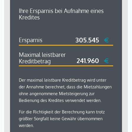
Infrastruktur / Entfernungen
Gesundheit
Arzt <1.250m
Apotheke <1.000m
Klinik <1.500m
Krankenhaus <1.000m
Kinder & Schulen
Schule <750m
Kindergarten <250m
Universität <3.750m
Höhere Schule <1.500m
Nahversorgung
Supermarkt <250m
Bäckerei <750m