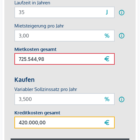
beim Projekt)
S-Bahn Hetzendorf
S-Bahn Atzgersdorf
Befristung:
5 Jahre, 1 Jahr Kündigungsverzicht, 3 Monate
Kündigungsfrist
Nebenkosten:
3 BMM Kaution
Heizung, Strom & Warmwasser werden nach Verbrauch
abgerechnet.
Wir weisen darauf hin, dass zwischen dem Vermittler und
dem zu vermittelnden Dritten ein familiäres oder
wirtschaftliches Naheverhältnis besteht.
Der Immobilienmakler erklärt, dass er – entgegen dem in
der Immobilienwirtschaft üblichen Geschäftsgebrauch des
Doppelmaklers – einseitig nur für den Vermieter tätig ist.