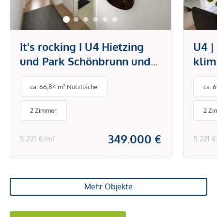
It's rocking I U4 Hietzing
U4 |
und Park Schönbrunn und
klim
Technisches Museum I
offe
ca. 66,84 m² Nutzfläche
ca. 
Klimaanlage I Einbauküche
mode
& Schränke
Hiet
2 Zimmer
2 Zi
Sch
349.000 €
5.221 €/m²
5.221 
Mehr Objekte