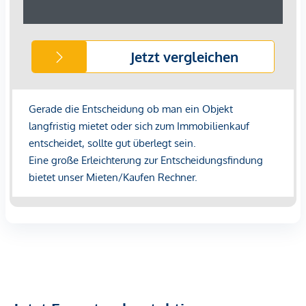
Einkaufszentrum <1.750m
Sonstige
Geldautomat <1.500m
Bank <1.500m
Post <1.500m
Polizei <1.750m
Verkehr
Bus <250m
U-Bahn <2.000m
Straßenbahn <1.500m
Bahnhof <1.500m
Autobahnanschluss <2.000m
Angaben Entfernung Luftlinie / Quelle: OpenStreetMap