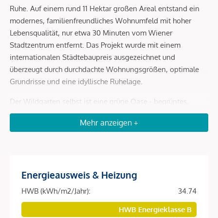
Ruhe. Auf einem rund 11 Hektar großen Areal entstand ein
modernes, familienfreundliches Wohnumfeld mit hoher
Lebensqualität, nur etwa 30 Minuten vom Wiener
Stadtzentrum entfernt. Das Projekt wurde mit einem
internationalen Städtebaupreis ausgezeichnet und
überzeugt durch durchdachte Wohnungsgrößen, optimale
Grundrisse und eine idyllische Ruhelage.
Der Wildgarten selbst ist eine grüne Oase - begrüntes,
modernes Wohnareal: liebevoll gestaltet, naturnah und
Mehr anzeigen +
ideal zum Entspannen, Abschalten und Genießen – ein
Rückzugsort fernab der Hektik des Alltags.
Wohnungsbeschreibung
Energieausweis & Heizung
Die Wohnung selbst befindet sich in der 2. Etage und
verfügt über einen hellen Wohnraum mit Küche, zwei
HWB (kWh/m2/Jahr):
34.74
getrennt begehbare Schlafzimmer, ein Badezimmer mit
HWB Energieklasse B
Badewanne und Waschmaschinenanschluss, eine separate