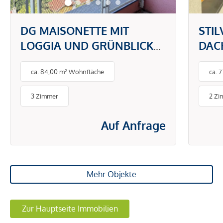
DG MAISONETTE MIT
STI
LOGGIA UND GRÜNBLICK
DAC
IN DONAU NÄHE
BAL
ca. 84,00 m² Wohnfläche
ca. 
3 Zimmer
2 Zi
Auf Anfrage
Mehr Objekte
Zur Hauptseite Immobilien