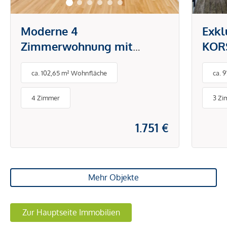
Moderne 4
Exkl
Zimmerwohnung mit
KORS
großzügiger Freifläche!
Herz
ca. 102,65 m² Wohnfläche
ca. 
4 Zimmer
3 Zi
1.751 €
Mehr Objekte
Zur Hauptseite Immobilien