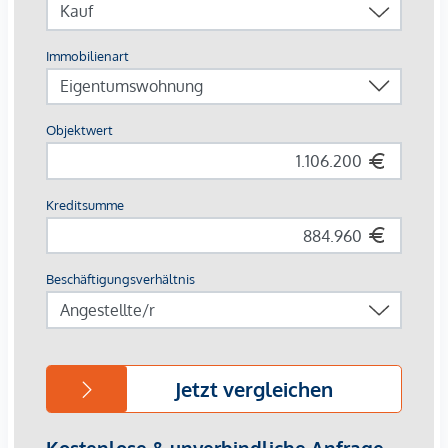
entspannten Ver-weilen ein und bieten einen naturnahen
Treffpunkt für alle Generationen. Ein einladender
Kinderspielbereich bietet unbeschwerte Stunden und
glückliche Kindermomente – direkt in der Wohnanlage,
sodass die Kinder sorgenfrei und sicher spielen können. Bei
der Planung wurde besonderer Wert auf nachhaltige
Materialien gelegt.
Die exklusive Nutzung durch die BewohnerInnen macht
diese Innenhof-Ruheoase zu einem besonderen Asset des
Projekts und sorgt für eine außer-gewöhnliche
Wohnqualität. Erleben Sie modernes Wohnen mit grünem
Mehrwert – willkommen im GRAND GARDEN!
IHR ZUHAUSE MIT WEITBLICK UND
FREIRAUM
Im GRAND GARDEN wohnen Sie nicht nur – Sie erleben
jeden Tag aufs Neue die perfekte Symbiose aus modernem
Lifestyle und historischem Flair. Ein besonderes Merkmal