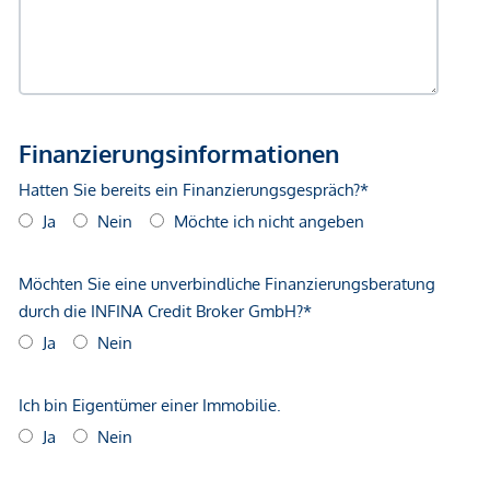
Angebot nicht anders vermerkt, bei erfolgreichem
Abschlussfall eine Provision anfällt, die den in der
Immobilienmaklerverordnung BGBI. 262 und 297/1996
festgelegten Sätzen entspricht – das sind 3 % des
Kaufpreises zzgl. 20 % USt. Diese Provisionspflicht besteht
auch dann, wenn Sie die Ihnen überlassenen Informationen
an Dritte weitergeben. Es besteht ein wirtschaftliches
Naheverhältnis zum Verkäufer. Wir weisen darauf hin, dass
wir als Doppelmakler tätig sind. Die Vertragserrichtung und
Treuhandabwicklung ist gebunden an ARNOLD
Rechtsanwälte GmbH, Stoß im Himmel 1, 1010 Wien. Die
Kosten betragen 1,8 % des Kaufpreises zzgl. 20 % USt.
sowie Barauslagen und Beglaubigung. Haftungsausschluss:
Die gezeigten Ansichten der Gebäude sind Symbolbilder
und freie künstlerische Darstellungen. Für die Richtigkeit,
Vollständigkeit und Aktualität der Bilder und Inhalte wird
keine Haftung übernommen. Vorbehaltlich Änderungen,
Druck- und Satzfehler.