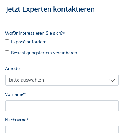
Jetzt Experten kontaktieren
AUSSTATTUNG
Attraktive Raumhöhen im Altbau
Eichenparkettboden
Fußbodenheizung
Außenliegender elektrischer Sonnenschutz
Videogegensprechanlage
Klimaanlage in den Dachgeschossen
Photovoltaik | Fernwärme
E-Mobilität
Smarte Hausverwaltungsapp
Paketboxenanlage
NACHHALTIGKEIT
Für die Wertsteigerung einer Immobilie bilden unabhängige
Zertifizierungen und ein Fokus auf Nachhaltigkeit,
Energieeffizienz und Regionalität wichtige Faktoren.