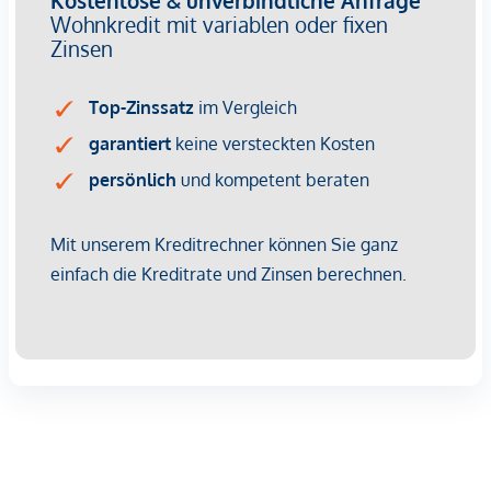
bildet die hochwertige Ausstattung, die mit flexiblen
Grundrisslösungen sowie elektrischer Beschattung für ein
optimales Wohngefühl sorgt. Der vielfältige Wohnungsmix
beweist viel Liebe zum Detail und bietet reichlich Raum für
unterschiedliche Lebenskonzepte. Das Wohnprojekt bietet
den zukünftigen BewohnerInnen nicht nur einen exklusiven
Rückzugsort im Freien, sondern schafft eine nahtlose
Verbindung zwischen Ihrem Lebensraum und der Schönheit
der umliegenden Natur.
HIGHLIGHTS
124 exklusive Eigentumswohnungen
Wohnflächen von ca. 39–245 m²
2 bis 6 Zimmer
Gärten, Balkone, Loggien, Terrassen sowie
Dachterrassen
Innenhof-Ruheoase mit Private und Urban Gardening
28 Tiefgaragenstellplätze