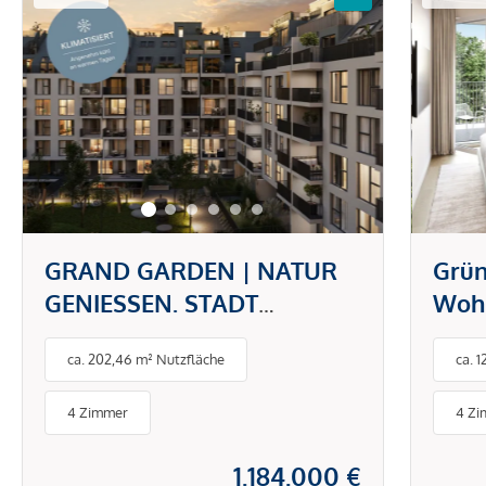
GRAND GARDEN | NATUR
Grün
GENIESSEN. STADT
Wohn
ERLEBEN.
groß
ca. 202,46 m² Nutzfläche
ca. 
Oas
4 Zimmer
4 Z
1.184.000 €