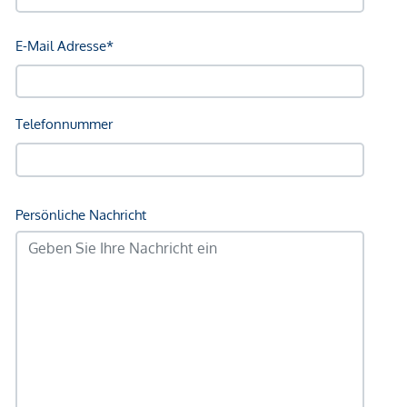
WINEGG geht mit gutem Beispiel voran: Die Wohnprojekte
werden unabhängig nach den Kriterien der Deutschen
Gesellschaft für Nachhaltiges Bauen (DGNB) zertifiziert und
eine EU-Taxonomie-Verifikation wird angestrebt. Im
Mittelpunkt des GRAND GARDENS stehen die Erschaffung
von nachhaltigem Lebensraum und das Wohlbefinden der
zukünftigen BewohnerInnen. Unabhängige Zertifizierungen
machen eine gesamtheitliche Nachhaltigkeitsstrategie
transparent. Der Käufer einer DGNB (Deutsche Gesellschaft
für Nachhaltiges Bauen) zertifizierten Eigentumswohnung
profitiert von verschiedenen Vorteilen, die sich auf
ökologische, ökonomische und soziokulturelle Aspekte
erstrecken. Auf der nächsten Seite finden Sie einige der
Kernvorteile.
NEBENKOSTEN
Der guten Ordnung halber halten wir fest, dass, sofern im