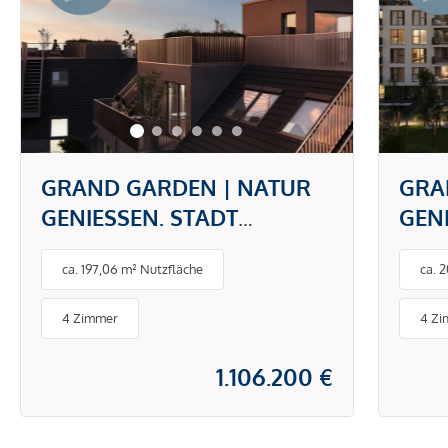
GRAND GARDEN | NATUR
GRA
GENIESSEN. STADT
GEN
ERLEBEN.
ERL
ca. 197,06 m² Nutzfläche
ca. 
4 Zimmer
4 Z
1.106.200 €