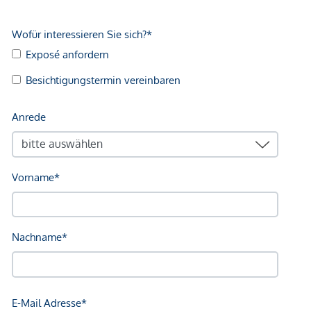
AUSSTATTUNG
Attraktive Raumhöhen im Altbau
Eichenparkettboden
Fußbodenheizung
Außenliegender elektrischer Sonnenschutz
Videogegensprechanlage
Klimaanlage in den Dachgeschossen
Photovoltaik | Fernwärme
E-Mobilität
Smarte Hausverwaltungsapp
Paketboxenanlage
NACHHALTIGKEIT
Für die Wertsteigerung einer Immobilie bilden unabhängige
Zertifizierungen und ein Fokus auf Nachhaltigkeit,
Energieeffizienz und Regionalität wichtige Faktoren.