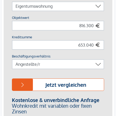
entspannten Ver-weilen ein und bieten einen naturnahen
Treffpunkt für alle Generationen. Ein einladender
Kinderspielbereich bietet unbeschwerte Stunden und
glückliche Kindermomente – direkt in der Wohnanlage,
sodass die Kinder sorgenfrei und sicher spielen können. Bei
der Planung wurde besonderer Wert auf nachhaltige
Materialien gelegt.
Die exklusive Nutzung durch die BewohnerInnen macht
diese Innenhof-Ruheoase zu einem besonderen Asset des
Projekts und sorgt für eine außer-gewöhnliche
Wohnqualität. Erleben Sie modernes Wohnen mit grünem
Mehrwert – willkommen im GRAND GARDEN!
IHR ZUHAUSE MIT WEITBLICK UND
FREIRAUM
Im GRAND GARDEN wohnen Sie nicht nur – Sie erleben
jeden Tag aufs Neue die perfekte Symbiose aus modernem
Lifestyle und historischem Flair. Ein besonderes Merkmal