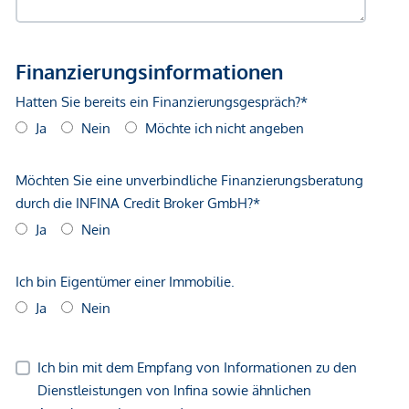
Angebot nicht anders vermerkt, bei erfolgreichem
Abschlussfall eine Provision anfällt, die den in der
Immobilienmaklerverordnung BGBI. 262 und 297/1996
festgelegten Sätzen entspricht – das sind 3 % des
Kaufpreises zzgl. 20 % USt. Diese Provisionspflicht besteht
auch dann, wenn Sie die Ihnen überlassenen Informationen
an Dritte weitergeben. Es besteht ein wirtschaftliches
Naheverhältnis zum Verkäufer. Wir weisen darauf hin, dass
wir als Doppelmakler tätig sind. Die Vertragserrichtung und
Treuhandabwicklung ist gebunden an ARNOLD
Rechtsanwälte GmbH, Stoß im Himmel 1, 1010 Wien. Die
Kosten betragen 1,8 % des Kaufpreises zzgl. 20 % USt.
sowie Barauslagen und Beglaubigung. Haftungsausschluss:
Die gezeigten Ansichten der Gebäude sind Symbolbilder
und freie künstlerische Darstellungen. Für die Richtigkeit,
Vollständigkeit und Aktualität der Bilder und Inhalte wird
keine Haftung übernommen. Vorbehaltlich Änderungen,
Druck- und Satzfehler.