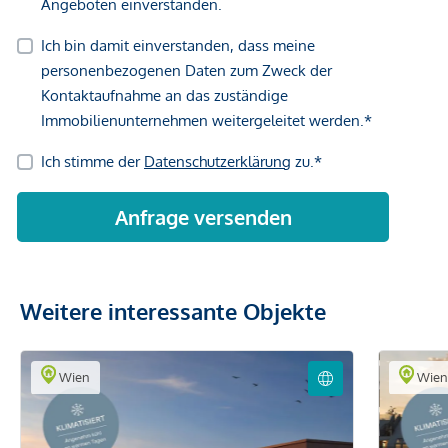
Wir weisen darauf hin, dass zwischen dem Vermittler und
dem zu vermittelnden Dritten ein familiäres oder
wirtschaftliches Naheverhältnis besteht.
Der Vermittler ist als Doppelmakler tätig.
*Der Vertrag kommt nicht mit der INFINA Credit Broker
GmbH zustande. Das Objekt wird von einem externen
Immobilienunternehmen angeboten. Allfällige aus dem
Vertragsabschluss resultierende Rechte sind ausschließlich
gegenüber dem anbietenden Immobilienunternehmen
Weitere interessante Objekte
geltend zu machen. Wir weisen Sie darauf hin, dass die
gemachten Angaben und Informationen lediglich
unverbindliche Vorabinformationen sind und daher ohne
Wien
Wie
Gewähr erfolgen. Der Vermittler ist als Doppelmakler tätig.