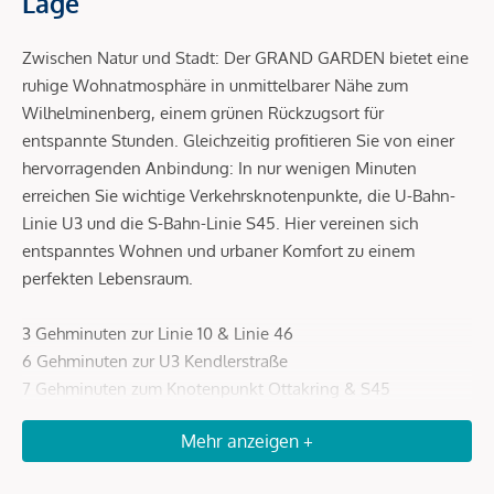
Lage
Zwischen Natur und Stadt: Der GRAND GARDEN bietet eine
ruhige Wohnatmosphäre in unmittelbarer Nähe zum
Wilhelminenberg, einem grünen Rückzugsort für
entspannte Stunden. Gleichzeitig profitieren Sie von einer
hervorragenden Anbindung: In nur wenigen Minuten
erreichen Sie wichtige Verkehrsknotenpunkte, die U-Bahn-
Linie U3 und die S-Bahn-Linie S45. Hier vereinen sich
entspanntes Wohnen und urbaner Komfort zu einem
perfekten Lebensraum.
3 Gehminuten zur Linie 10 & Linie 46
6 Gehminuten zur U3 Kendlerstraße
7 Gehminuten zum Knotenpunkt Ottakring & S45
9 Gehminuten zur Klinik Ottakring
Mehr anzeigen +
9 Fahrminuten zum Wilhelminenberg
15 Fahrminuten zum Westbahnhof & Mariahilfer Straße