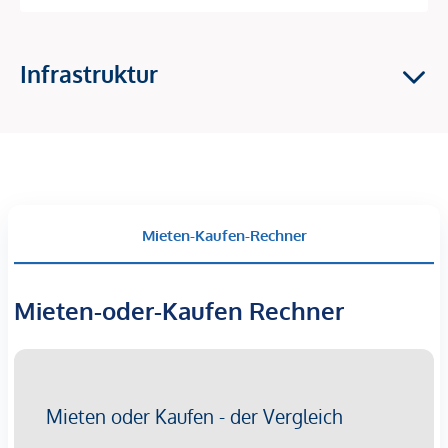
Wohnen mit Charakter – Highlights
auf einen Blick
Infrastruktur
Großzügige Raumhöhen und elegante Flügeltüren
Charmanter Fischgrätparkett in den Wohnräumen
Große Fensterflächen für helle, freundliche Räume
Funktionale und repräsentative Raumaufteilung
große Zimmer mit Blick in den Belvedere-Garten
Hochwertige Einbauküche mit Premium-Geräten
Gas-Etagenheizung
Mieten-Kaufen-Rechner
Raumaufteilung (Top 9 – ca. 226 m²
Wohnfläche)
Mieten-oder-Kaufen Rechner
Die Wohnung überzeugt durch eine großzügige und
durchdachte Gestaltung:
Großer Vorraum
separates WC
Zwei Bäder: