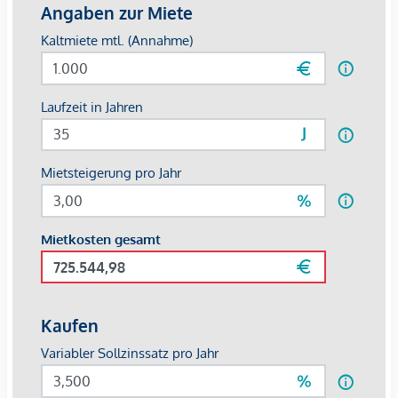
Badezimmer mit Wanne, WC und Dusche
Badezimmer mit Dusche
Große Einbauküche
5 große Zimmer mit Blick in den Belvedere-Garten
1 kleine Balkon
Die Raumstruktur eignet sich ideal für anspruchsvolle Paare,
Familien oder auch für Menschen mit erhöhtem Platzbedarf,
die ein repräsentatives Zuhause in exzellenter Lage suchen.
Ausstattung & Stil
Diese außergewöhnliche Altbauwohnung verbindet
klassische Architekturdetails mit modernem Komfort:
Klassische Altbaudetails wie hohe Räume, elegante
Flügeltüren und stilvolle Fenster
Gepflegter Fischgrätparkett
Hochwertig ausgestattete Nassräume