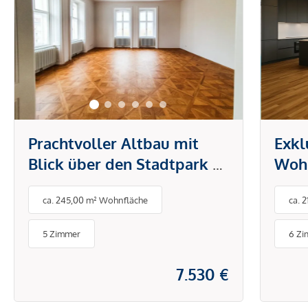
Prachtvoller Altbau mit
Exkl
Blick über den Stadtpark /
Woh
Ring
bee
ca. 245,00 m² Wohnfläche
ca. 
Pano
Lage
5 Zimmer
6 Z
Don
7.530 €