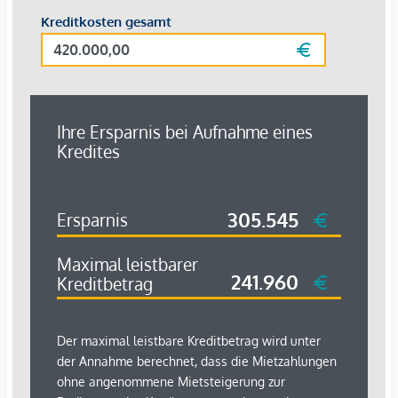
Exklusive Einbauküche
Großzügige Grundrissgestaltung mit vielseitig
nutzbaren Zimmern
Repräsentativer Hauseingang und gepflegte
Allgemeinbereiche
Top-Lage im Herzen von Wieden
Die Prinz-Eugen-Straße zählt zu den elegantesten Adressen
des 4. Bezirks – nur wenige Schritte trennen Sie vom
Belvedere, dem Schlossgarten und der Karlskirche. Eine
perfekte Mischung aus urbanem Leben, Kultur und
Grünflächen.
Infrastruktur & Nahversorgung
Supermärkte, Cafés, Restaurants, Apotheken, Ärzte und
Geschäfte des täglichen Bedarfs befinden sich im direkten
Umfeld.