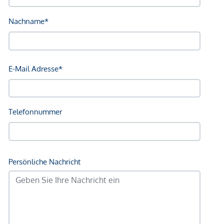
wirtschaftliches Naheverhältnis besteht.
Der Immobilienmakler erklärt, dass er – entgegen dem in
der Immobilienwirtschaft üblichen Geschäftsgebrauch des
Doppelmaklers – einseitig nur für den Vermieter tätig ist.
Infrastruktur / Entfernungen
Gesundheit
Arzt <500m
Apotheke <500m
Klinik <1.000m
Krankenhaus <1.000m
Kinder & Schulen
Schule <500m
Kindergarten <500m
Universität <500m