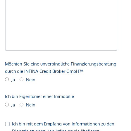
Höhere Schule <1.000m
Nahversorgung
Supermarkt <500m
Bäckerei <500m
Einkaufszentrum <1.500m
Sonstige
Geldautomat <500m
Bank <500m
Post <500m
Polizei <1.000m
Verkehr
Bus <500m
U-Bahn <1.000m
Straßenbahn <500m
Bahnhof <1.000m