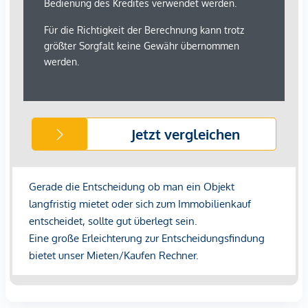
Kulturelle Highlights in Gehweite
Belvedere
Musikverein
Karlskirche
Staatsoper
Naschmarkt
Beste Verkehrsanbindung
U1 / U2 Karlsplatz
Straßenbahnlinien D, 1, 62
Badner Bahn
Hauptbahnhof in wenigen Minuten erreichbar
Maklervereinbarung:
Wir ersuchen um Verständnis, dass
wir bei Anfragen zur Objektadresse, bzw.
Besichtigungstermin aufgrund neuer gesetzlicher
Bestimmungen Unterlagen erst dann zusenden können,
wenn Sie vorab bestätigen, dass Sie unser sofortiges