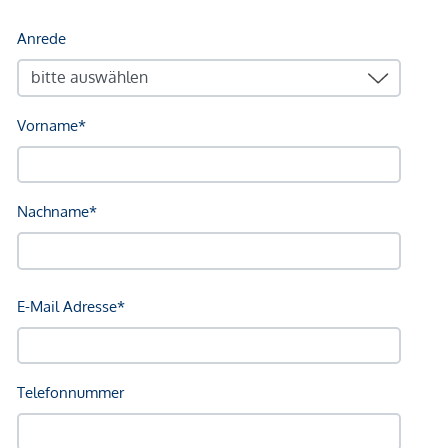
Infrastruktur / Entfernungen
Gesundheit
Arzt <500m
Apotheke <500m
Klinik <500m
Krankenhaus <1.000m
Kinder & Schulen
Schule <500m
Kindergarten <500m
Universität <500m
Höhere Schule <500m
Nahversorgung
Supermarkt <500m
Bäckerei <500m
Einkaufszentrum <1.000m