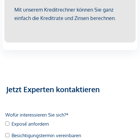
Kaufanbotlegung - weitere vertraulichen Dokumente zu
dieser Liegenschaft zukommen, welche nicht veröffentlicht
werden dürfen.
Überzeugen Sie sich selbst von diesem überaus attraktiven
Objekt. Für Besichtigungen und nähere Informationen
stehen wir Ihnen gerne zur Verfügung!
Herr Aleksandar Mihajlovic, MSc
national - Tel:
0660 652 5500
international - Tel:
+43 660 652 5500
e-mail:
mihajlovic@lifestyle-properties.at
Jetzt Experten kontaktieren
Wir weisen darauf hin, dass zwischen dem Vermittler und
dem zu vermittelnden Dritten ein familiäres oder
wirtschaftliches Naheverhältnis besteht.
Der Vermittler ist als Doppelmakler tätig.