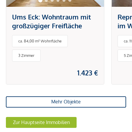
Ums Eck: Wohntraum mit
Repr
großzügiger Freifläche
im W
ca. 84,00 m² Wohnfläche
ca. 
3 Zimmer
5 Zi
1.423 €
Mehr Objekte
Zur Hauptseite Immobilien