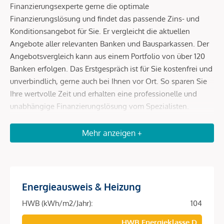
Finanzierungsexperte gerne die optimale
Finanzierungslösung und findet das passende Zins- und
Konditionsangebot für Sie. Er vergleicht die aktuellen
Angebote aller relevanten Banken und Bausparkassen. Der
Angebotsvergleich kann aus einem Portfolio von über 120
Banken erfolgen. Das Erstgespräch ist für Sie kostenfrei und
unverbindlich, gerne auch bei Ihnen vor Ort. So sparen Sie
Ihre wertvolle Zeit und erhalten eine professionelle und
unabhängige Finanzierungslösung vom Spezialisten.
Sprechen Sie uns wegen eines Termins gerne an!
Mehr anzeigen +
Einzigartige Gelegenheit: Luxuriöse Drei-Zimmer-
Wohnung im Herzen von Wien
Willkommen zu einer außergewöhnlichen Gelegenheit! Zum
Verkauf steht eine exklusive, hochwertig renovierte 3-
Energieausweis & Heizung
Zimmer-Wohnung im 6. Liftstock eines Gebäudes im
HWB (kWh/m2/Jahr):
104
Zentrum von Wien. Diese Immobilie ist eine Oase des Luxus
HWB Energieklasse D
und des modernen Designs und bietet zahlreiche Highlights.