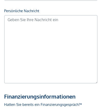
Sonstige
Geldautomat <500m
Bank <500m
Post <500m
Polizei <500m
Verkehr
Bus <500m
U-Bahn <500m
Straßenbahn <500m
Bahnhof <500m
Autobahnanschluss <3.000m
Angaben Entfernung Luftlinie / Quelle: OpenStreetMap
*Der Vertrag kommt nicht mit der INFINA Credit Broker