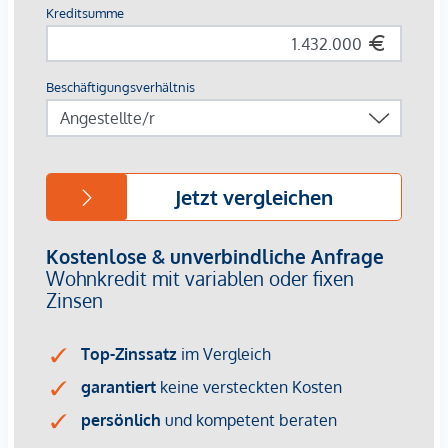
einer der begehrtesten Lagen von Wien zu besitzen.
Verpassen Sie nicht die Chance auf diesen exklusiven
Erstbezug.
Erleben Sie den Luxus und den Komfort, den diese
Wohnung zu bieten hat, und vereinbaren Sie noch heute
einen Besichtigungstermin.
Die Immobilie überzeugt zweifelsohne durch Ihre zentrale
Lage im Herzen Wiens. Diverse Geschäfte des täglichen
Bedarfs befinden sich in der unmittelbaren Umgebung. Die
Anbindung an den öffentlichen Verkehr ist über die U-Bahn-
Linien U3 Stubentor sowie die Straßenbahnlinien 2 und
Buslinie 3A. Der naheliegende Stadtpark bietet sich perfekt
an um schöne Stunden an der frischen Luft genießen zu
können. Für nähere Informationen zur Infrastruktur, fordern
Sie bitte unser Exposé an.
Gerne lassen wir Ihnen bei ernsthaftem Interesse - vor