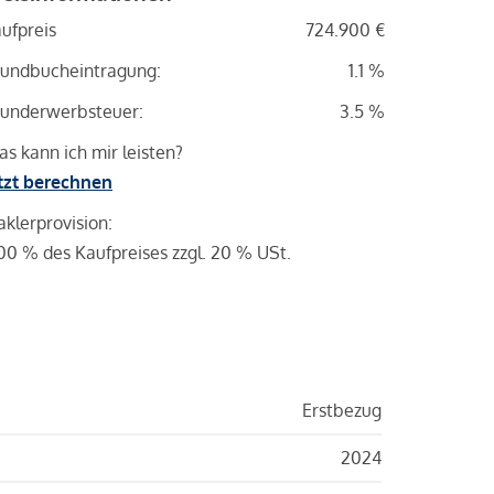
ufpreis
724.900 €
undbucheintragung:
1.1 %
underwerbsteuer:
3.5 %
s kann ich mir leisten?
tzt berechnen
klerprovision:
00 % des Kaufpreises zzgl. 20 % USt.
Erstbezug
2024