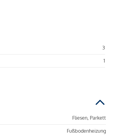
3
1
Fliesen, Parkett
Fußbodenheizung