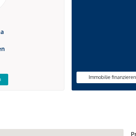
na
en
Immobilie finanziere
n
P