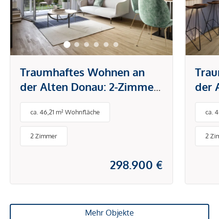
Traumhaftes Wohnen an
Trau
der Alten Donau: 2-Zimmer-
der 
Traum mit Balkon in
Zim
ca. 46,21 m² Wohnfläche
ca. 
optimaler Lage
Bal
2 Zimmer
2 Zi
298.900 €
Mehr Objekte