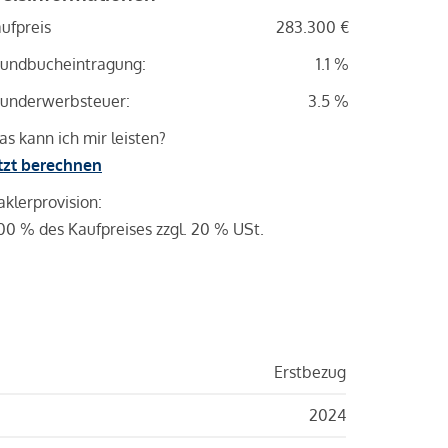
ufpreis
283.300 €
undbucheintragung:
1.1 %
underwerbsteuer:
3.5 %
s kann ich mir leisten?
tzt berechnen
klerprovision:
00 % des Kaufpreises zzgl. 20 % USt.
Erstbezug
2024