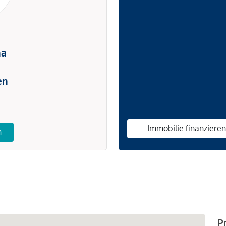
na
en
Immobilie finanziere
n
P