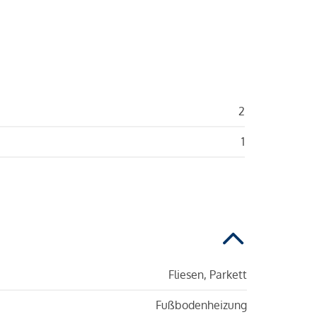
2
1
Fliesen, Parkett
Fußbodenheizung