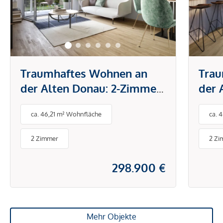
Traumhaftes Wohnen an
Trau
der Alten Donau: 2-Zimmer-
der 
Traum mit Balkon in
Zim
ca. 46,21 m² Wohnfläche
ca. 
optimaler Lage
Bal
2 Zimmer
2 Zi
298.900 €
Mehr Objekte