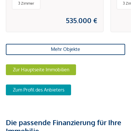
3 Zimmer
3 Zi
535.000 €
Mehr Objekte
Zur Hauptseite Immobilien
Zum Profil des Anbieters
Die passende Finanzierung für Ihre
Immobilie