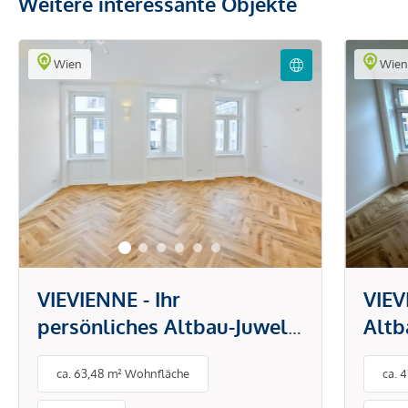
Weitere interessante Objekte
Wien
Wie
VIEVIENNE - Ihr
VIEV
persönliches Altbau-Juwel:
Altb
3 Zimmer und eine Loggia
mit v
ca. 63,48 m² Wohnfläche
ca. 
ausg