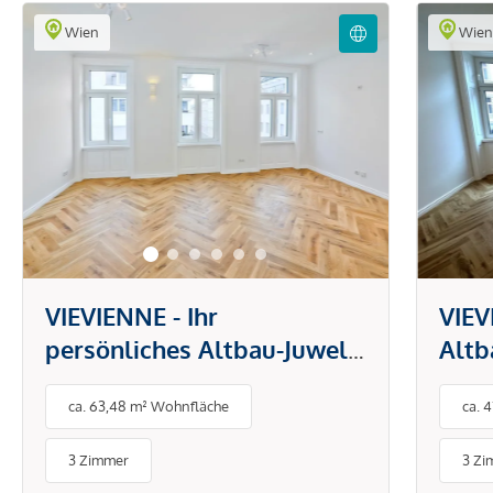
Wien
Wie
VIEVIENNE - Ihr
VIEV
persönliches Altbau-Juwel:
Altb
3 Zimmer und eine Loggia
mit v
ca. 63,48 m² Wohnfläche
ca. 
ausg
3 Zimmer
3 Zi