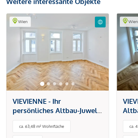
Weitere interessante Objekte
Wien
Wie
VIEVIENNE - Ihr
VIEV
persönliches Altbau-Juwel:
Altb
3 Zimmer und eine Loggia
mit v
ca. 63,48 m² Wohnfläche
ca. 
ausg