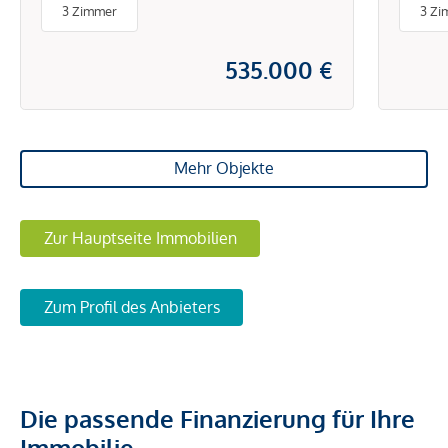
3 Zimmer
3 Zi
535.000 €
Mehr Objekte
Zur Hauptseite Immobilien
Zum Profil des Anbieters
Die passende Finanzierung für Ihre
Immobilie