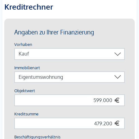
GmbH zustande. Das Objekt wird von einem externen
Kreditrechner
Immobilienunternehmen angeboten. Allfällige aus dem
Vertragsabschluss resultierende Rechte sind ausschließlich
gegenüber dem anbietenden Immobilienunternehmen
geltend zu machen. Wir weisen Sie darauf hin, dass die
gemachten Angaben und Informationen lediglich
unverbindliche Vorabinformationen sind und daher ohne
Gewähr erfolgen. Der Vermittler ist als Doppelmakler tätig.