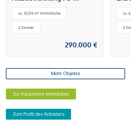
Pilgramgasse
Zim
ca. 52,04 m² Wohnfläche
ca. 
Trau
frei
2 Zimmer
3 Zi
290.000 €
Mehr Objekte
Zur Hauptseite Immobilien
Zum Profil des Anbieters