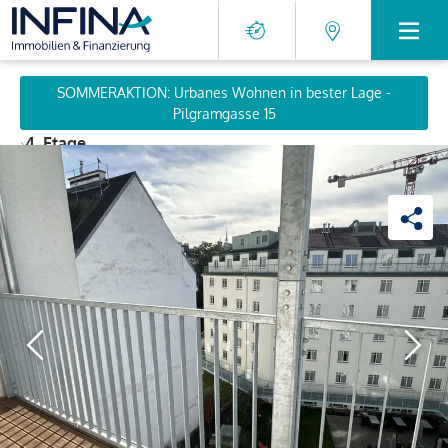
SOMMERAKTION: Urbanes Wohnen in bester Lage -
Pilgramgasse 15
›
4. Etage