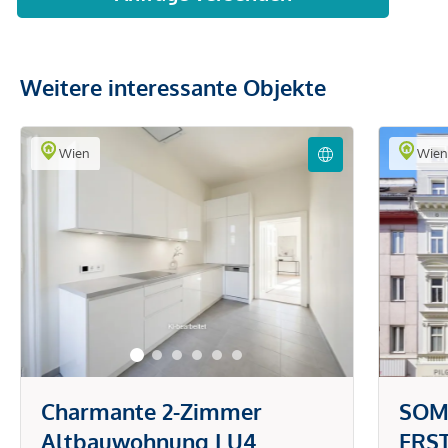
Weitere interessante Objekte
Wien
Wie
Charmante 2-Zimmer
SOM
Altbauwohnung I U4
ERST