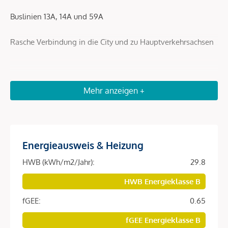
Buslinien 13A, 14A und 59A
Rasche Verbindung in die City und zu Hauptverkehrsachsen
Beschreibung *
Mehr anzeigen +
Diese Wohnung befindet sich im 1. Dachgeschoss (oft auch
als oberster Liftstock bezeichnet) des Hauses in der
Pilgramgasse 15 im 5. Bezirk (Margareten). Wohnfläche
beträgt ca. 69,35 m², dazu ein Balkon mit ca. 6,77 m².
Energieausweis & Heizung
HWB (kWh/m2/Jahr):
29.8
Das Raumprogramm:
HWB Energieklasse B
- Großzügige Wohnküche (ca. 33,05 m²)
fGEE:
0.65
- ein Schlafzimmer (ca. 10,04 m²)
fGEE Energieklasse B