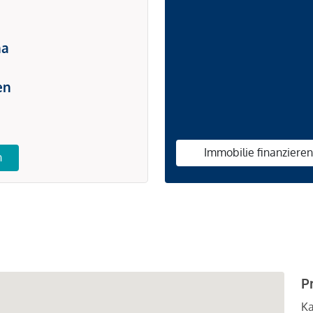
na
en
Immobilie finanziere
n
P
Ka