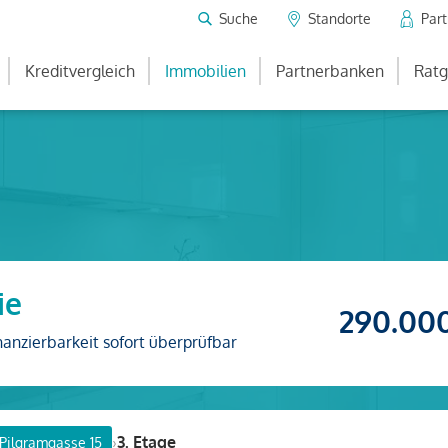
Suche
Standorte
Par
Kreditvergleich
Immobilien
Partnerbanken
Ratg
ie
290.00
nanzierbarkeit sofort überprüfbar
›
3. Etage
Pilgramgasse 15