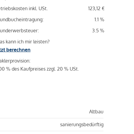
triebskosten inkl. USt.
123,12 €
undbucheintragung:
1.1 %
underwerbsteuer:
3.5 %
s kann ich mir leisten?
tzt berechnen
klerprovision:
00 % des Kaufpreises zzgl. 20 % USt.
Altbau
sanierungsbedürftig