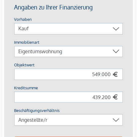
• Großzügiges Badezimmer mit Dusche & Badewanne
• Separates WC
• Luftwärmepumpe: Fußbodenheizung & -kühlung für
angenehmes Raumklima zu jeder Jahreszeit
• Lift im Haus
• Kellerabteil für zusätzlichen Stauraum
KAUFPREIS & NEBENKOSTEN:
• Kaufpreis netto: EUR 549.000,-
• Zzgl. 20 % USt: EUR 109.800,-
• Kaufpreis brutto: EUR 658.800,-
Hinweis: Bei Erwerb als Vorsorgewohnung zur Vermietung
ist ein Vorsteuerabzug möglich – die USt kann in diesem
Fall zur Gänze vom Finanzamt rückerstattet werden.
Zusätzliche Kaufnebenkosten:
• Grundbucheintragungsgebühr: 1,1 %
• Grunderwerbsteuer: 3,5 %
• Maklerprovision: 3 % zzgl. 20 % USt