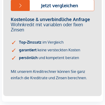
• Vertragserrichtung: 1,2 % des Kaufpreises zzgl. USt &
Barauslagen (durch Kanzlei Tiefenthaler & Gnesda
Rechtsanwälte)
Jetzt Sommer-Aktion nutzen!
Beim Kauf dieser Wohnung
bis einschließlich
31. August 2026
bezahlen Käuferinnen
und Käufer
nur die halbe Provision
.
*Der Vertrag kommt nicht mit der INFINA Credit Broker
GmbH zustande. Das Objekt wird von einem externen
Immobilienunternehmen angeboten. Allfällige aus dem
Vertragsabschluss resultierende Rechte sind ausschließlich
gegenüber dem anbietenden Immobilienunternehmen
geltend zu machen. Wir weisen Sie darauf hin, dass die
gemachten Angaben und Informationen lediglich
unverbindliche Vorabinformationen sind und daher ohne
Gewähr erfolgen. Der Vermittler ist als Doppelmakler tätig.