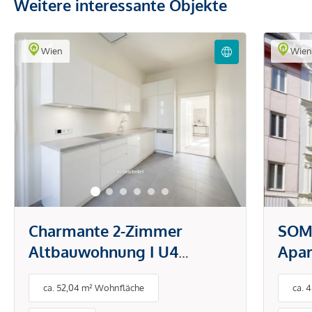
Weitere interessante Objekte
Wien
Wie
Charmante 2-Zimmer
SOM
Altbauwohnung I U4
Apa
Pilgramgasse
Dach
ca. 52,04 m² Wohnfläche
ca. 
trif