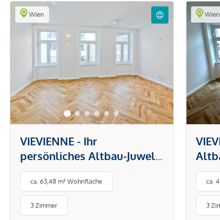
Wien
Wie
VIEVIENNE - Ihr
VIEV
persönliches Altbau-Juwel:
Altb
3 Zimmer und eine Loggia
mit v
ca. 63,48 m² Wohnfläche
ca. 
ausg
3 Zimmer
3 Zi