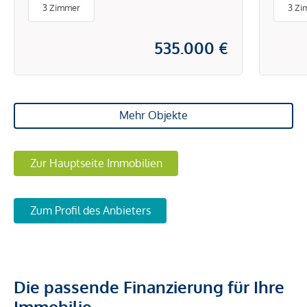
3 Zimmer
3 Zi
535.000 €
Mehr Objekte
Zur Hauptseite Immobilien
Zum Profil des Anbieters
Die passende Finanzierung für Ihre
Immobilie