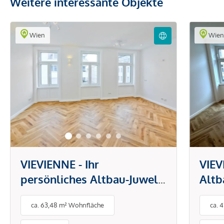
Weitere interessante Objekte
Wien
Wie
VIEVIENNE - Ihr
VIEV
persönliches Altbau-Juwel:
Altb
3 Zimmer und eine Loggia
mit v
ca. 63,48 m² Wohnfläche
ca. 
ausg