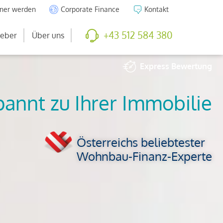
tner werden
Corporate Finance
Kontakt
+43 512 584 380
eber
Über uns
Express
Bewertung
So viel ist Ihre
Immobilie wert
Österreichs beliebtester
Wohnbau-Finanz-Experte