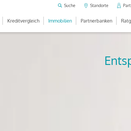
Suche
Standorte
Par
Kreditvergleich
Immobilien
Partnerbanken
Ratg