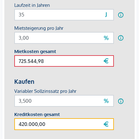
95,24 m² Wohnfläche
und
Balkon mit 22,14 m²
, bestehend
aus Vorraum, Essbereich, Wohnbereich, Küche, 2
½
Schlafzimmer, Bad/WC; sowie Balkon.
Top 4 - neu errichtete 3-Zimmer-Wohnung im Dachgeschoss
mit einem Flächenausmaß ca.
100,47 m²
bestehend aus
Vorraum, Wohn/-Essbereich mit Küche, 2 Schlafzimmer,
Badezimmer, separates WC.
Zur Wohnanlage gehören mehrere
PKW-Stellplätze im
Freien
sowie
Garagenstellplätze
, wodurch eine
komfortable Parksituation
für die Bewohner gewährleistet
wird. Die Beheizung der Liegenschaft erfolgt mittels
Zentralheizung
(Öl zentral), die Warmwasseraufbereitung
erfolgt kombiniert mit der Raumheizung im EG und 1.OG,
sowie im DG mittels Boiler.
Die Mietkosten der einzelnen Wohnungen betragen wie
folgt: