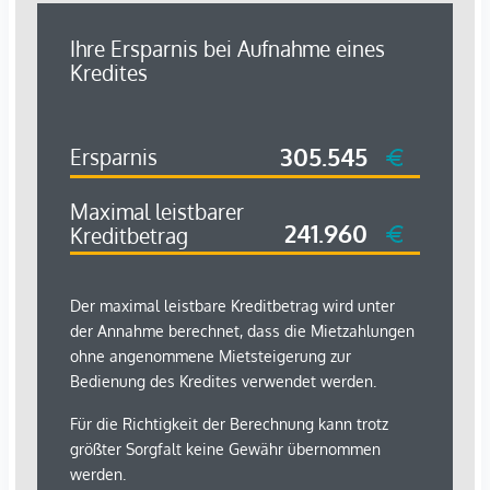
- Top 2:
€ 1.100,00 netto + 10% USt. € 110,00 + BK-Akonto €
250,00 = Gesamt:
€ 1.460,00 inkl. Betriebskosten
- Top 3:
€ 1.145,45 netto + 10% USt. € 114,55 + BK-Akonto €
280,00 = Gesamt:
€ 1.540,00 inkl. Betriebskosten
- Top 4:
€ 1.200,00 netto + 10% USt. € 120,00 + BK-Akonto €
290,00 = Gesamt:
€ 1.610,00 inkl. Betriebskosten
Vereinbaren Sie jetzt Ihren Besichtigungstermin und
überzeugen Sie sich von den Vorzügen dieser Immobilie.
Wir freuen uns auf Ihre Kontaktaufnahme per Email, samt
detaillierten Informationen/ Unterlagen zu Ihrer Person -
bitte beachten Sie, dass nur Anfragen mit vollständigen
Daten bzw. entsprechenden Unterlagen bearbeitet
werden.