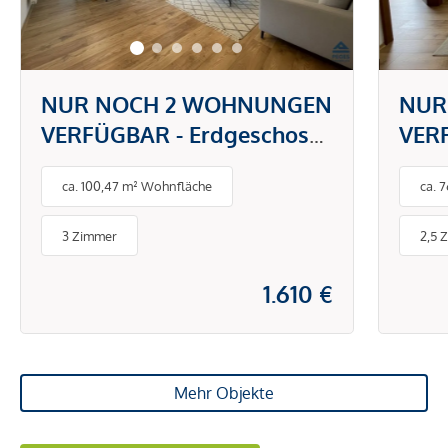
NUR NOCH 2 WOHNUNGEN
NUR
VERFÜGBAR - Erdgeschoss
VERF
& Dachgeschoss
& Da
ca. 100,47 m² Wohnfläche
ca. 
3 Zimmer
2,5 
1.610 €
Mehr Objekte