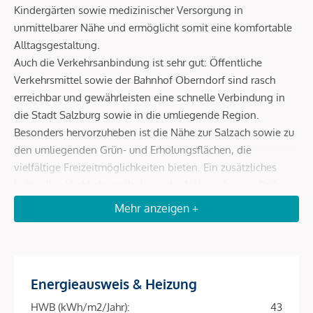
Kindergärten sowie medizinischer Versorgung in
unmittelbarer Nähe und ermöglicht somit eine komfortable
Alltagsgestaltung.
Auch die Verkehrsanbindung ist sehr gut: Öffentliche
Verkehrsmittel sowie der Bahnhof Oberndorf sind rasch
erreichbar und gewährleisten eine schnelle Verbindung in
die Stadt Salzburg sowie in die umliegende Region.
Besonders hervorzuheben ist die Nähe zur Salzach sowie zu
den umliegenden Grün- und Erholungsflächen, die
vielfältige Freizeitmöglichkeiten bieten. Ein zusätzliches
kulturelles Highlight stellt die in der Nähe gelegene Stille-
Nacht-Kapelle dar, die als historischer Ort eine besondere
Mehr anzeigen +
Atmosphäre schafft und die Attraktivität der Umgebung
unterstreicht.
Energieausweis & Heizung
Beschreibung *
HWB (kWh/m2/Jahr):
43