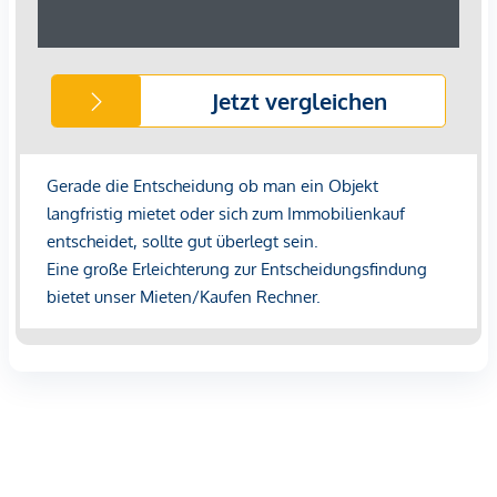
Wir weisen darauf hin, dass zwischen dem Vermittler und
dem zu vermittelnden Dritten ein familiäres oder
wirtschaftliches Naheverhältnis besteht.
Top 4: 100,47 m² 1.610,00 € aktiv
EG
Top 2: 76,84 m² 1.460,00 € aktiv
*Der Vertrag kommt nicht mit der INFINA Credit Broker
GmbH zustande. Das Objekt wird von einem externen
Immobilienunternehmen angeboten. Allfällige aus dem
Vertragsabschluss resultierende Rechte sind ausschließlich
gegenüber dem anbietenden Immobilienunternehmen
geltend zu machen. Wir weisen Sie darauf hin, dass die
gemachten Angaben und Informationen lediglich
unverbindliche Vorabinformationen sind und daher ohne
Gewähr erfolgen. Der Immobilienmakler erklärt, dass er –