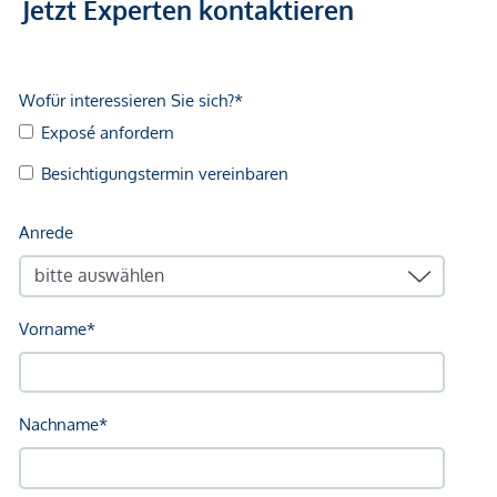
Jetzt Experten kontaktieren
Gesundheit
Arzt <250m
Apotheke <500m
Kinder & Schulen
Schule <750m
Kindergarten <1.000m
Nahversorgung
Supermarkt <500m
Bäckerei <500m
Einkaufszentrum <3.000m
Sonstige
Bank <250m
Geldautomat <250m
Post <250m