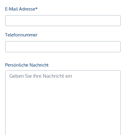
Polizei <3.500m
Verkehr
Bus <250m
Autobahnanschluss <3.250m
Bahnhof <500m
Angaben Entfernung Luftlinie / Quelle: OpenStreetMap
*Der Vertrag kommt nicht mit der INFINA Credit Broker
GmbH zustande. Das Objekt wird von einem externen
Immobilienunternehmen angeboten. Allfällige aus dem
Vertragsabschluss resultierende Rechte sind ausschließlich
gegenüber dem anbietenden Immobilienunternehmen
geltend zu machen. Wir weisen Sie darauf hin, dass die
gemachten Angaben und Informationen lediglich
unverbindliche Vorabinformationen sind und daher ohne