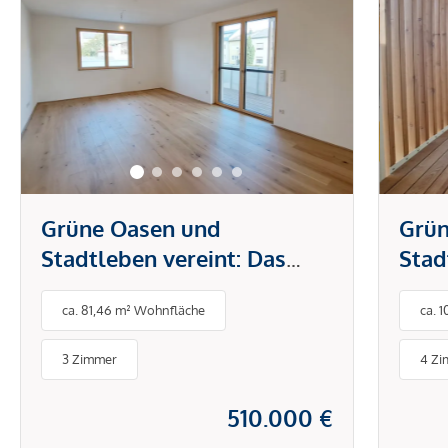
Grüne Oasen und
Grün
Stadtleben vereint: Das
Stad
neue Zuhause in Neusiedl
neue
ca. 81,46 m² Wohnfläche
ca. 
am See
am 
3 Zimmer
4 Z
510.000 €