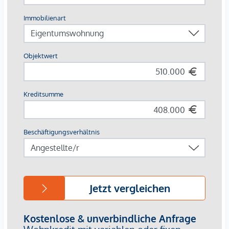
Die Lage spricht für sich: Die ausgezeichneten
Verkehrsanbindungen nach Wien (ca. 35 Minuten zur
Stadtgrenze), in die Landeshauptstadt Eisenstadt und nach
Bratislava machen Neusiedl am See zum beliebten Ort zum
Wohnen, Arbeiten und Urlauben. Im nahen, fußläufig
erreichbaren, Stadtkern gibt es weitere Dienstleister wie
eine Apotheke, Ärzte, eine Bäckerei, Banken,
Lebensmittelgeschäfte, Cafés, Bars, Restaurants, Heurigen
und weitere Einkaufsmöglichkeiten. Hervorzuheben ist auch
die Nähe des Flughafens. Eine Vielzahl von Freizeit-,
Erholungs- und Einkaufsmöglichkeiten werden in Neusiedl
und Umgebung (Outlet Center Parndorf) geboten. Neusiedl
am See, in 133 m Seehöhe gelegen, befindet sich am
Nordufer des Neusiedler Sees zwischen den Ausläufern des
Leithagebirges und der Parndorfer Platte.
Ein Leben nahe dem beliebten Neusiedler See in einer mit
viel Liebe zum Detail geplanten Wohnanlage fühlt sich an
wie Urlaub. Das nördliche Burgenland bietet zusätzlich eine