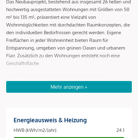
Das Neubauprojekt, bestehend aus insgesamt 26 hellen und
hochwertig ausgestatteten Wohnungen mit Größen von 50
m² bis 135 m², präsentiert eine Vielzahl von
Wohnmöglichkeiten mit durchdachten Raumkonzepten, die
den individuellen Bedürfnissen gerecht werden. Eigene
Freiflächen in jeder Wohneinheit bieten Raum für
Entspannung, umgeben von grünen Oasen und urbanem
Flair. Zusätzlich zu den Wohnungen entsteht noch eine
Geschäftsfläche.
Jede Wohneinheit beeindruckt mit durchdachten
Raumkonzepten, hochwertigen Ausstattungen und eigenen
Mehr anzeigen +
Freiflächen, die Ruhe und Erholung inmitten grüner Oasen
bieten. Das Wohnbauprojekt ist wegweisend, es bietet nicht
nur zeitgemäßen Komfort, sondern auch eine nachhaltige
und grüne Zukunft.
Energieausweis & Heizung
Durch die Integration einer Photovoltaik-Anlage am Dach
HWB (kWh/m2/Jahr):
24.1
wird saubere Energie gewonnen, und die Umwelt geschont.