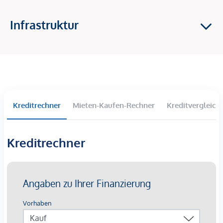
Die Ausstattung
Infrastruktur
Heizungs- und Warmwasserbereitstellung durch
Wärmepumpen
Heizung über die Fußbodenheizung
Holz-Alufenster, mit 3-Scheiben Isolierverglasung mit
Insektenschutzgitter
Außenliegende Raffstores
Kreditrechner
Mieten-Kaufen-Rechner
Kreditvergleich
Hochwertige Fliesen und Parkett
Deckenkühlung
Kreditrechner
Verschaffen Sie sich einen ersten Eindruck bei unserem
Video-Rundgang
!
Ein KFZ-Stellplatz in der hauseigenen Tiefgarage ist zu jeder
Wohnung dazu zu kaufen.
Die Lage