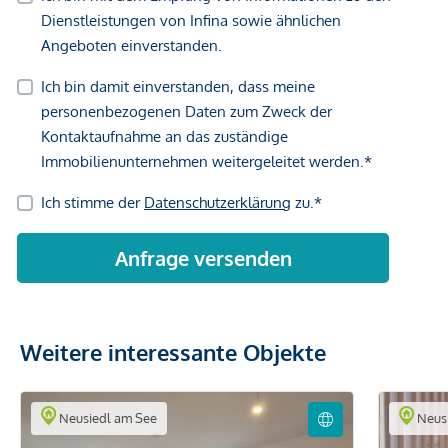
Weitere interessante Objekte
Neusiedl am See
Neusi