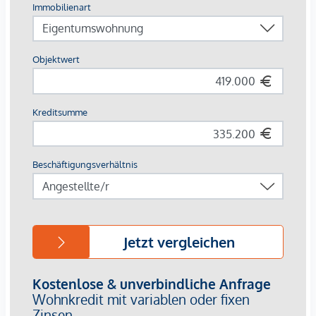
Verkehrsanbindungen nach Wien (ca. 35 Minuten zur
Stadtgrenze), in die Landeshauptstadt Eisenstadt und nach
Bratislava machen Neusiedl am See zum beliebten Ort zum
Wohnen, Arbeiten und Urlauben. Im nahen, fußläufig
erreichbaren, Stadtkern gibt es weitere Dienstleister wie
eine Apotheke, Ärzte, eine Bäckerei, Banken,
Lebensmittelgeschäfte, Cafés, Bars, Restaurants, Heurigen
und weitere Einkaufsmöglichkeiten. Hervorzuheben ist auch
die Nähe des Flughafens. Eine Vielzahl von Freizeit-,
Erholungs- und Einkaufsmöglichkeiten werden in Neusiedl
und Umgebung (Outlet Center Parndorf) geboten. Neusiedl
am See, in 133 m Seehöhe gelegen, befindet sich am
Nordufer des Neusiedler Sees zwischen den Ausläufern des
Leithagebirges und der Parndorfer Platte.
Ein Leben nahe dem beliebten Neusiedler See in einer mit
viel Liebe zum Detail geplanten Wohnanlage fühlt sich an
wie Urlaub. Das nördliche Burgenland bietet zusätzlich eine
Vielfalt an Möglichkeiten, seine individuellen