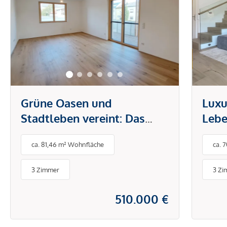
Grüne Oasen und
Luxu
Stadtleben vereint: Das
Lebe
neue Zuhause in Neusiedl
und 
ca. 81,46 m² Wohnfläche
ca. 
am See
3 Zimmer
3 Zi
510.000 €