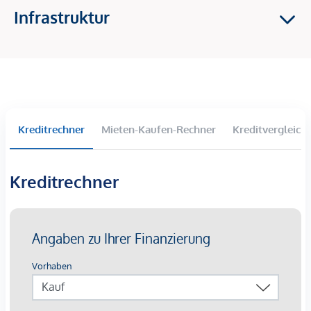
Infrastruktur
Heizungs- und Warmwasserbereitstellung durch
Wärmepumpen
Heizung über die Fußbodenheizung
Holz-Alufenster, mit 3-Scheiben Isolierverglasung mit
Insektenschutzgitter
Außenliegende Raffstores
Kreditrechner
Mieten-Kaufen-Rechner
Kreditvergleich
Hochwertige Fliesen und Parkett
Deckenkühlung
Kreditrechner
Verschaffen Sie sich einen ersten Eindruck bei unserem
Video-Rundgang
!
Ein KFZ-Stellplatz in der hauseigenen Tiefgarage ist zu jeder
Wohnung dazu zu kaufen.
Die Lage
Die Lage spricht für sich: Die ausgezeichneten