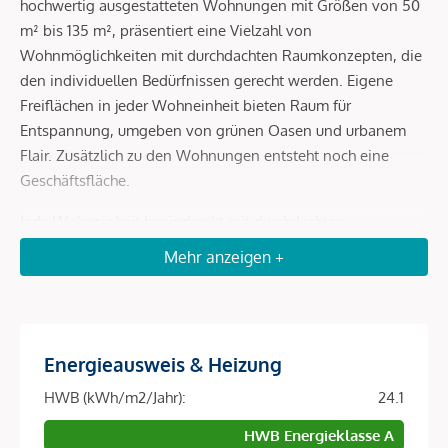
hochwertig ausgestatteten Wohnungen mit Größen von 50
m² bis 135 m², präsentiert eine Vielzahl von
Wohnmöglichkeiten mit durchdachten Raumkonzepten, die
den individuellen Bedürfnissen gerecht werden. Eigene
Freiflächen in jeder Wohneinheit bieten Raum für
Entspannung, umgeben von grünen Oasen und urbanem
Flair. Zusätzlich zu den Wohnungen entsteht noch eine
Geschäftsfläche.
Jede Wohneinheit beeindruckt mit durchdachten
Raumkonzepten, hochwertigen Ausstattungen und eigenen
Mehr anzeigen +
Freiflächen, die Ruhe und Erholung inmitten grüner Oasen
bieten. Das Wohnbauprojekt ist wegweisend, es bietet nicht
nur zeitgemäßen Komfort, sondern auch eine nachhaltige
und grüne Zukunft.
Energieausweis & Heizung
Durch die Integration einer Photovoltaik-Anlage am Dach
HWB (kWh/m2/Jahr):
24.1
wird saubere Energie gewonnen, und die Umwelt geschont.
HWB Energieklasse A
Zusätzlich garantiert das unabhängige Heiz- und