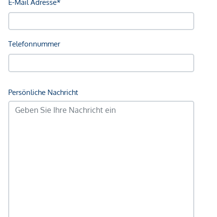
Verkehr
Bus <250m
Autobahnanschluss <3.250m
Bahnhof <500m
Angaben Entfernung Luftlinie / Quelle: OpenStreetMap
*Der Vertrag kommt nicht mit der INFINA Credit Broker
GmbH zustande. Das Objekt wird von einem externen
Immobilienunternehmen angeboten. Allfällige aus dem
Vertragsabschluss resultierende Rechte sind ausschließlich
gegenüber dem anbietenden Immobilienunternehmen
geltend zu machen. Wir weisen Sie darauf hin, dass die
gemachten Angaben und Informationen lediglich
unverbindliche Vorabinformationen sind und daher ohne
Gewähr erfolgen. Der Vermittler ist als Doppelmakler tätig.