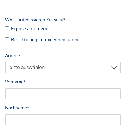
Gesundheit
Arzt <250m
Apotheke <500m
Kinder & Schulen
Schule <750m
Kindergarten <1.000m
Nahversorgung
Supermarkt <500m
Bäckerei <500m
Einkaufszentrum <3.000m
Sonstige
Bank <250m
Geldautomat <250m
Post <250m
Polizei <3.500m