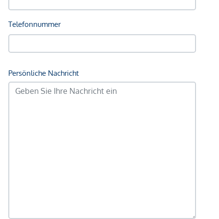
Bus <250m
Autobahnanschluss <3.250m
Bahnhof <500m
Angaben Entfernung Luftlinie / Quelle: OpenStreetMap
*Der Vertrag kommt nicht mit der INFINA Credit Broker
GmbH zustande. Das Objekt wird von einem externen
Immobilienunternehmen angeboten. Allfällige aus dem
Vertragsabschluss resultierende Rechte sind ausschließlich
gegenüber dem anbietenden Immobilienunternehmen
geltend zu machen. Wir weisen Sie darauf hin, dass die
gemachten Angaben und Informationen lediglich
unverbindliche Vorabinformationen sind und daher ohne
Gewähr erfolgen. Der Vermittler ist als Doppelmakler tätig.