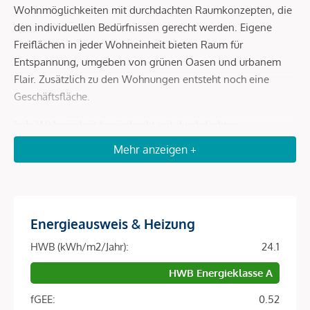
Wohnmöglichkeiten mit durchdachten Raumkonzepten, die
den individuellen Bedürfnissen gerecht werden. Eigene
Freiflächen in jeder Wohneinheit bieten Raum für
Entspannung, umgeben von grünen Oasen und urbanem
Flair. Zusätzlich zu den Wohnungen entsteht noch eine
Geschäftsfläche.
Jede Wohneinheit beeindruckt mit durchdachten
Raumkonzepten, hochwertigen Ausstattungen und eigenen
Mehr anzeigen +
Freiflächen, die Ruhe und Erholung inmitten grüner Oasen
bieten. Das Wohnbauprojekt ist wegweisend, es bietet nicht
nur zeitgemäßen Komfort, sondern auch eine nachhaltige
und grüne Zukunft.
Energieausweis & Heizung
Durch die Integration einer Photovoltaik-Anlage am Dach
HWB (kWh/m2/Jahr):
24.1
wird saubere Energie gewonnen, und die Umwelt geschont.
HWB Energieklasse A
Zusätzlich garantiert das unabhängige Heiz- und
Warmwassersystem mittels Luftwärmepumpe eine
fGEE:
0.52
energieeffiziente Lösung, die sowohl ökologisch als auch