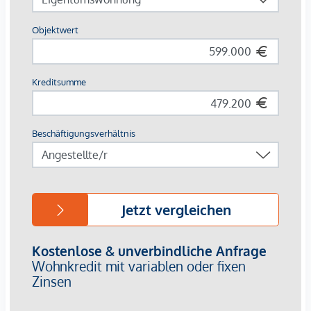
Bratislava machen Neusiedl am See zum beliebten Ort zum
Wohnen, Arbeiten und Urlauben. Im nahen, fußläufig
erreichbaren, Stadtkern gibt es weitere Dienstleister wie
eine Apotheke, Ärzte, eine Bäckerei, Banken,
Lebensmittelgeschäfte, Cafés, Bars, Restaurants, Heurigen
und weitere Einkaufsmöglichkeiten. Hervorzuheben ist auch
die Nähe des Flughafens. Eine Vielzahl von Freizeit-,
Erholungs- und Einkaufsmöglichkeiten werden in Neusiedl
und Umgebung (Outlet Center Parndorf) geboten. Neusiedl
am See, in 133 m Seehöhe gelegen, befindet sich am
Nordufer des Neusiedler Sees zwischen den Ausläufern des
Leithagebirges und der Parndorfer Platte.
Ein Leben nahe dem beliebten Neusiedler See in einer mit
viel Liebe zum Detail geplanten Wohnanlage fühlt sich an
wie Urlaub. Das nördliche Burgenland bietet zusätzlich eine
Vielfalt an Möglichkeiten, seine individuellen
Freizeitaktivitäten ausüben zu können. Sport,