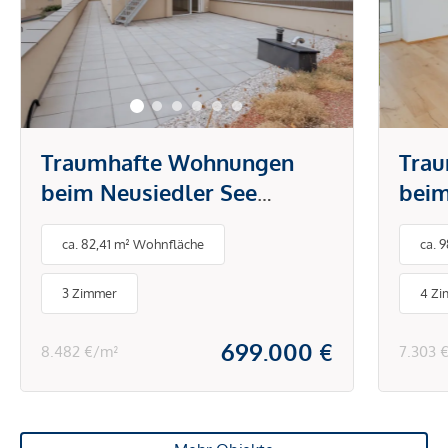
Traumhafte Wohnungen
Tra
beim Neusiedler See
beim
PROVISIONSFREI
PRO
ca. 82,41 m² Wohnfläche
ca. 
3 Zimmer
4 Z
699.000 €
8.482 €/m²
7.303 