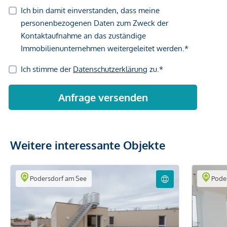
Weitere interessante Objekte
Podersdorf am See
Poder