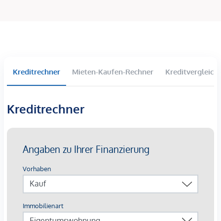
Wärmepumpen
Heizung über die Fußbodenheizung
Holz-Alufenster, mit 3-Scheiben Isolierverglasung mit
Insektenschutzgitter
Außenliegende Raffstores
Kreditrechner
Mieten-Kaufen-Rechner
Kreditvergleich
Hochwertige Fliesen und Parkett
Deckenkühlung
Kreditrechner
Verschaffen Sie sich einen ersten Eindruck bei unserem
Video-Rundgang
!
Ein KFZ-Stellplatz in der hauseigenen Tiefgarage ist zu jeder
Wohnung dazu zu kaufen.
Die Lage
Die Lage spricht für sich: Die ausgezeichneten
Verkehrsanbindungen nach Wien (ca. 35 Minuten zur
Stadtgrenze), in die Landeshauptstadt Eisenstadt und nach