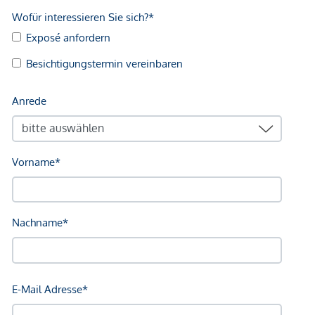
Apotheke <500m
Kinder & Schulen
Schule <750m
Kindergarten <1.000m
Nahversorgung
Supermarkt <500m
Bäckerei <500m
Einkaufszentrum <3.000m
Sonstige
Bank <250m
Geldautomat <250m
Post <250m
Polizei <3.500m
Verkehr