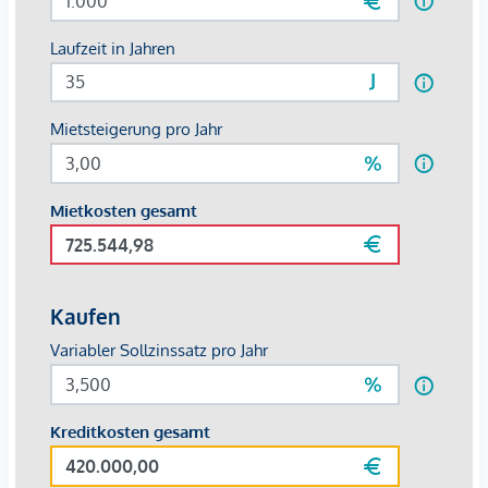
Gesundheit
Arzt <2.500m
Apotheke <500m
Klinik <5.500m
Krankenhaus <6.500m
Kinder & Schulen
Schule <1.000m
Kindergarten <1.500m
Universität <3.500m
Höhere Schule <2.000m
Nahversorgung
Supermarkt <500m
Bäckerei <500m
Einkaufszentrum <6.000m
Sonstige