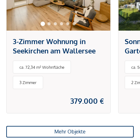
3-Zimmer Wohnung in
Sonnige
Seekirchen am Wallersee
Gar
Tief
ca. 72,34 m² Wohnfläche
ca. 
Auße
3 Zimmer
2 Zi
379.000 €
Mehr Objekte