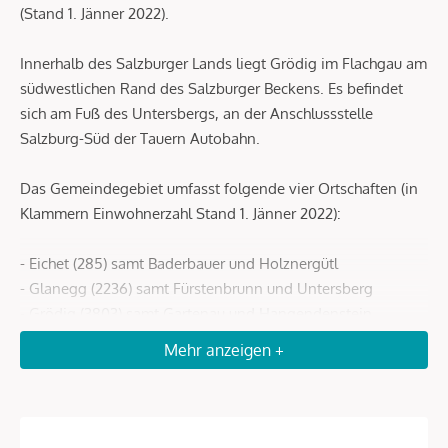
(Stand 1. Jänner 2022).
Innerhalb des Salzburger Lands liegt Grödig im Flachgau am
südwestlichen Rand des Salzburger Beckens. Es befindet
sich am Fuß des Untersbergs, an der Anschlussstelle
Salzburg-Süd der Tauern Autobahn.
Das Gemeindegebiet umfasst folgende vier Ortschaften (in
Klammern Einwohnerzahl Stand 1. Jänner 2022):
- Eichet (285) samt Baderbauer und Holznergütl
- Glanegg (2236) samt Fürstenbrunn und Untersberg
- Grödig (3803) samt Gartenau und Hangendenstein
- Sankt Leonhard (1108) samt Drachenloch
Mehr anzeigen +
Die Gemeinde besteht aus den Katastralgemeinden
Glanegg und Grödig.