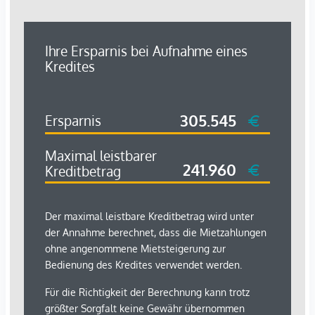
Bank <500m
Geldautomat <500m
Post <500m
Polizei <2.000m
Verkehr
Bus <500m
Bahnhof <4.500m
Autobahnanschluss <1.500m
Flughafen <6.500m
Angaben Entfernung Luftlinie / Quelle: OpenStreetMap
*Der Vertrag kommt nicht mit der INFINA Credit Broker
GmbH zustande. Das Objekt wird von einem externen
Immobilienunternehmen angeboten. Allfällige aus dem
Vertragsabschluss resultierende Rechte sind ausschließlich