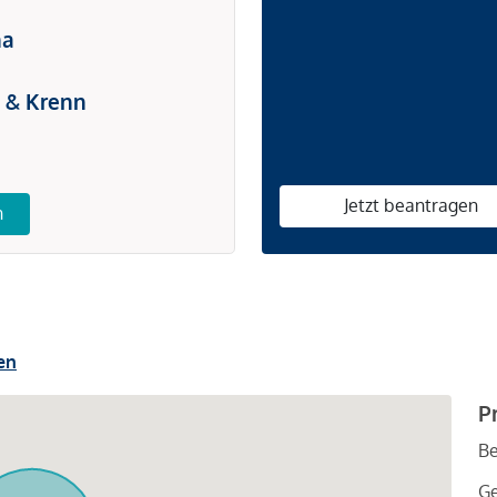
na
 & Krenn
Jetzt beantragen
n
en
P
Be
G