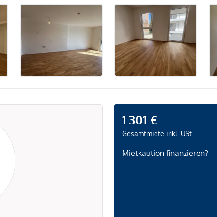
1.301 €
Gesamtmiete inkl. USt.
Mietkaution finanzieren?