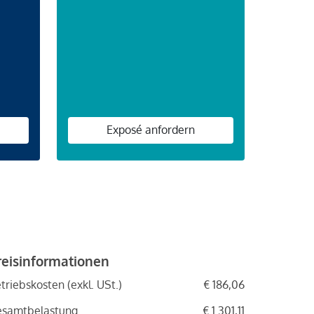
Exposé anfordern
reisinformationen
triebskosten (exkl. USt.)
€ 186,06
esamtbelastung
€ 1.301,11