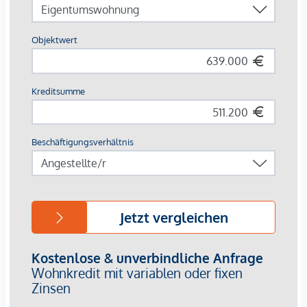
Edle Fliesen in Bad und WC
Vorbereitung für eine Einbauküche
Dreifachverglaste Fenster für gute Wärmedämmung
Video-Gegensprechanlage
Lift im Gebäude
Zusätzliche Highlights:
Tiefgaragenstellplätze im Haus verfügbar
Ruhige Hoflage mit zentraler Erreichbarkeit
Stadtpark, Fußgängerzone, Nahversorgung und öffentliche
Verkehrsmittel fußläufig erreichbar
Fertigstellung:
Geplante Fertigstellung: September 2025