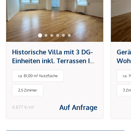
Historische Villa mit 3 DG-
Gerä
Einheiten inkl. Terrassen I
Wohn
2012 DG Ausbau inkl. Lift I
Neub
ca. 81,00 m² Nutzfläche
ca. 
Grünlage
2,5 Zimmer
3 Zi
Auf Anfrage
4.877 €/m²