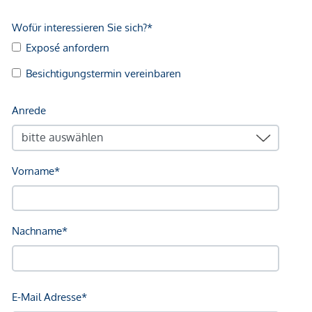
GmbH zustande. Das Objekt wird von einem externen
Immobilienunternehmen angeboten. Allfällige aus dem
Vertragsabschluss resultierende Rechte sind ausschließlich
gegenüber dem anbietenden Immobilienunternehmen
geltend zu machen. Wir weisen Sie darauf hin, dass die
gemachten Angaben und Informationen lediglich
unverbindliche Vorabinformationen sind und daher ohne
Gewähr erfolgen. Der Vermittler ist als Doppelmakler tätig.