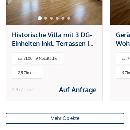
Historische Villa mit 3 DG-
Gerä
Einheiten inkl. Terrassen I
Wohn
2012 DG Ausbau inkl. Lift I
Neub
ca. 81,00 m² Nutzfläche
ca. 
Grünlage
2,5 Zimmer
3 Zi
Auf Anfrage
4.877 €/m²
Mehr Objekte