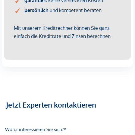
Einrichtungen für den täglichen Bedarf sind fußläufig
erreichbar.
Projekthomepage:
https://stadtwohnungen-baden.at
Besichtigungen & Kontakt:
Milan Krenn MBA, akad. IM
Tel: 0664/1930 311
E-Mail: krenn@immoagentur-amstetten.at
*Der Vertrag kommt nicht mit der INFINA Credit Broker
GmbH zustande. Das Objekt wird von einem externen
Jetzt Experten kontaktieren
Immobilienunternehmen angeboten. Allfällige aus dem
Vertragsabschluss resultierende Rechte sind ausschließlich
gegenüber dem anbietenden Immobilienunternehmen
geltend zu machen. Wir weisen Sie darauf hin, dass die