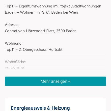
Top 11 – Eigentumswohnung im Projekt „Stadtwohnungen
Baden – Wohnen im Park“, Baden bei Wien
Adresse:
Conrad-von-Hötzendorf-Platz, 2500 Baden
Wohnung:
Top 11 – 2. Obergeschoss, Hoftrakt
Wohnfläche:
ca. 76,90 m²
Freiflächen:
Mehr anzeigen +
2 Balkone mit gesamt ca. 8,95 m²
Preis:
Energieausweis & Heizung