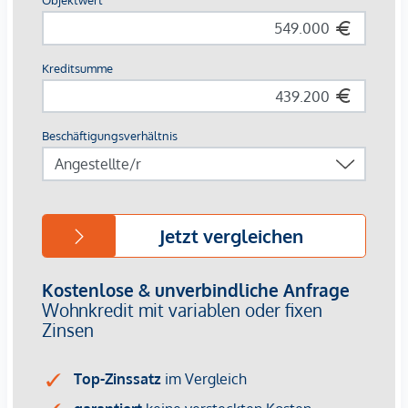
Zusätzliche Highlights:
Zwei Balkone mit Ausrichtung in den ruhigen Hof
Tiefgaragenstellplätze im Haus verfügbar
Zentrale, aber ruhige Lage mit bester Anbindung
Stadtpark, Fußgängerzone, Nahversorgung und öffentliche
Verkehrsmittel in Gehweite
Fertigstellung:
Geplante Fertigstellung: September 2025
Lage:
Das Projekt „Stadtwohnungen Baden – Wohnen im Park“
liegt am Conrad-von-Hötzendorf-Platz und verbindet
urbanes Wohnen mit naturnaher Umgebung. Alle wichtigen