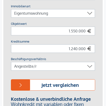
in 25 Minuten mit dem Auto ins Stadtzentrum
in 41 Minuten mit öffentlichen Verkehrsmitteln zum
Schottentor
in 10 Minuten zu Fuß zur Linie 35A
in 34 Minuten mit öffentlichen Verkehrsmitteln zur S-
und U-Bahn-Station Spittelau
3% Kundenprovision
Fertigstellung voraussichtlich September 2024!
Wir weisen darauf hin, dass zwischen dem Vermittler und
dem zu vermittelnden Dritten ein familiäres oder
wirtschaftliches Naheverhältnis besteht.
Der Vermittler ist als Doppelmakler tätig.
Infrastruktur / Entfernungen