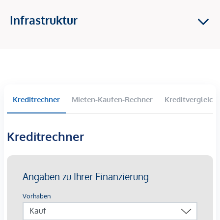
Klimaanlage
Infrastruktur
Vorbereitung für Außenküchen
Smart-Home-Steuerung
Elektrische Sonnensegel
Gartenbewässerungssystem
Aufbewahrungsbox für Gartengeräte
Die Lage
Kreditrechner
Mieten-Kaufen-Rechner
Kreditvergleich
Der Stadtteil Sievering in Döbling ist ein Ort mit einem
einzigartigen Flair, der entdeckt werden möchte. Umgeben
von den Sieveringer Weingärten auf den Ausläufern des
Kreditrechner
Pfaffenbergs und des Schenkenbergs, bietet dieser Ort eine
idyllische Umgebung für Erholung und Genuss. Erleben Sie
Spaziergänge zwischen Weinreben, verköstigen Sie sich mit
regionalen Schmankerl und einem erfrischenden Glas Wein.
Erholen Sie sich von den pulsierenden Straßen des Wiener
Stadtzentrums in den malerischen Weingärten von
Sievering.