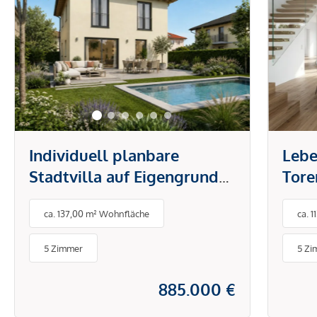
Individuell planbare
Lebe
Stadtvilla auf Eigengrund
Tore
in Wien-Donaustadt
Ihr 
ca. 137,00 m² Wohnfläche
ca. 
eige
5 Zimmer
5 Zi
885.000 €