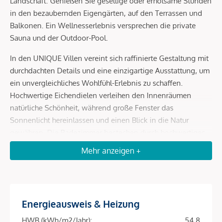
Landschaft. Genießen Sie gesellige oder erholsame Stunden
in den bezaubernden Eigengärten, auf den Terrassen und
Balkonen. Ein Wellnesserlebnis versprechen die private
Sauna und der Outdoor-Pool.
In den UNIQUE Villen vereint sich raffinierte Gestaltung mit
durchdachten Details und eine einzigartige Ausstattung, um
ein unvergleichliches Wohlfühl-Erlebnis zu schaffen.
Hochwertige Eichendielen verleihen den Innenräumen
natürliche Schönheit, während große Fenster das
Sonnenlicht hereinlassen und einen Blick in die Natur
gewähren. Die Badezimmer bestechen durch hochwertiges
Feinsteinzeug und modernste Markensanitärprodukte,
Mehr anzeigen +
ergänzt durch technische Extras wie im Bad integriertes
Radio und eine Smart-Home-Steuerung für höchsten
Komfort.
Energieausweis & Heizung
Das Projekt
HWB (kWh/m2/Jahr):
54.8