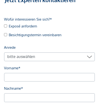
Geldautomat <1.250m
Bank <1.250m
Post <500m
Polizei <1.500m
Verkehr
Bus <250m
Straßenbahn <1.250m
U-Bahn <3.250m
Bahnhof <2.500m
Autobahnanschluss <4.000m
Angaben Entfernung Luftlinie / Quelle: OpenStreetMap
*Der Vertrag kommt nicht mit der INFINA Credit Broker
GmbH zustande. Das Objekt wird von einem externen
Immobilienunternehmen angeboten. Allfällige aus dem