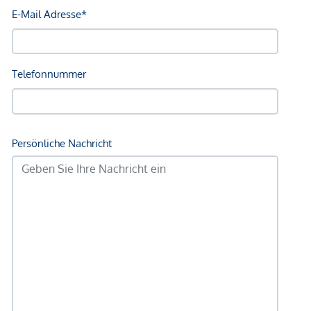
Vertragsabschluss resultierende Rechte sind ausschließlich
gegenüber dem anbietenden Immobilienunternehmen
geltend zu machen. Wir weisen Sie darauf hin, dass die
gemachten Angaben und Informationen lediglich
unverbindliche Vorabinformationen sind und daher ohne
Gewähr erfolgen. Der Vermittler ist als Doppelmakler tätig.