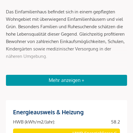
Das Einfamilienhaus befindet sich in einem gepflegten
Wohngebiet mit überwiegend Einfamilienhäusern und viel
Grün. Besonders Familien und Ruhesuchende schätzen die
hohe Lebensqualität dieser Gegend. Gleichzeitig profitieren
Bewohner von zahlreichen Einkaufsmöglichkeiten, Schulen,
Kindergärten sowie medizinischer Versorgung in der
näheren Umgebung.
Mehr anzeigen +
Die öffentliche Verkehrsanbindung ist gut ausgebaut:
Mehrere Buslinien befinden sich in fußläufiger Entfernung,
darunter die Linien 26A, 98A und N20. Die U2-Anbindung
Richtung Seestadt bzw. Innenstadt ist ebenfalls gut
erreichbar.
Energieausweis & Heizung
HWB (kWh/m2/Jahr):
58.2