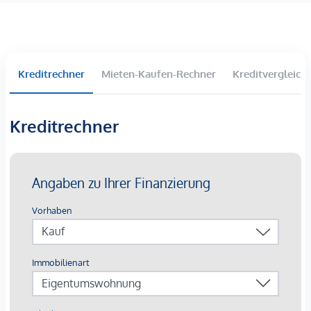
Beschreibung
Dieses gepflegte
Einfamilienhaus
im beliebten 22. Wiener
Kreditrechner
Mieten-Kaufen-Rechner
Kreditvergleich
Gemeindebezirk vereint moderne Ausstattung, gemütliches
Wohngefühl und eine hervorragende Wohnlage. Die
Immobilie überzeugt mit lichtdurchfluteten Räumen, einem
Kreditrechner
großzügigen Wohn-Essbereich mit
Kamin
sowie einem
sonnigen Garten mit Terrasse
. Dank einer neuen
Luftwärmepumpe und neuen 3-fach verglasten Fenstern
bietet das Haus zeitgemäßen Wohnkomfort und
Energieeffizienz.
Raumaufteilung
ca. 107,58 m² Wohnfläche
ca. 270 m² Grundfläche
Großzügiger Wohn- Essbereich ca. 44,25 m²