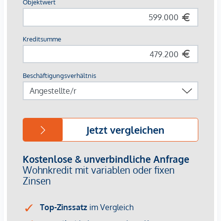
Badezimmer mit Wanne, Dusche & WC
Gäste WC
Galerie im Obergeschoss
Hobbyraum im Keller
Zusätzliche Lagerräume und Waschküche
Highlights
neue 3-fach verglaste Fenster
neue Luftwärmepumpe
Fußbodenheizung
Automatische Bewässerungsanlage
Garage mit elektrischem Tor
Hochwertiger Parkettboden
Gute Infrastruktur und ruhige Wohnlage
Kaufpreis:
599.000 €
Wir weisen Sie darauf hin, dass die gemachten Angaben