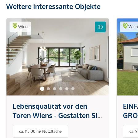
Weitere interessante Objekte
Wien
Wie
Lebensqualität vor den
EIN
Toren Wiens - Gestalten Sie
GRO
Ihr Traumhaus nach
RUH
ca. 113,00 m² Nutzfläche
ca. 
eigenen Wünschen.
DON