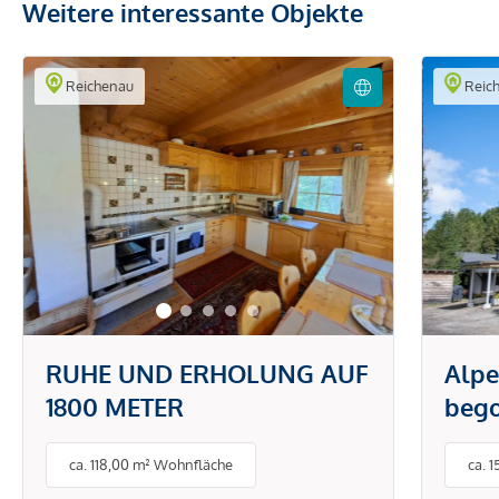
Weitere interessante Objekte
Reichenau
Reic
RUHE UND ERHOLUNG AUF
Alpe
1800 METER
beg
Well
ca. 118,00 m² Wohnfläche
ca. 
Zwei