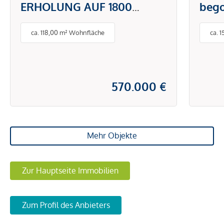
ERHOLUNG AUF 1800
beg
METER
Well
ca. 118,00 m² Wohnfläche
ca. 
Zwei
570.000 €
Mehr Objekte
Zur Hauptseite Immobilien
Zum Profil des Anbieters