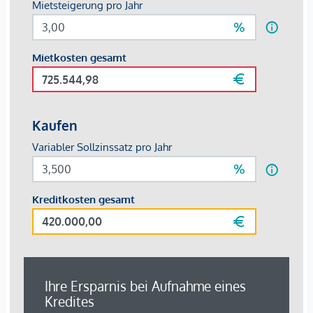
Der Vermittler ist als Doppelmakler tätig.
*Der Vertrag kommt nicht mit der INFINA Credit Broker
GmbH zustande. Das Objekt wird von einem externen
Immobilienunternehmen angeboten. Allfällige aus dem
Vertragsabschluss resultierende Rechte sind ausschließlich
gegenüber dem anbietenden Immobilienunternehmen
geltend zu machen. Wir weisen Sie darauf hin, dass die
gemachten Angaben und Informationen lediglich
unverbindliche Vorabinformationen sind und daher ohne
Gewähr erfolgen. Der Vermittler ist als Doppelmakler tätig.