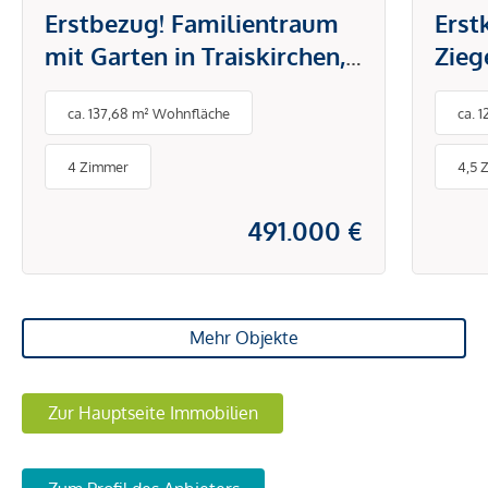
Erstbezug! Familientraum
Erst
mit Garten in Traiskirchen,
Zieg
private Zufahrt inklusive!
verf
ca. 137,68 m² Wohnfläche
ca. 
4 Zimmer
4,5 
491.000 €
Mehr Objekte
Zur Hauptseite Immobilien