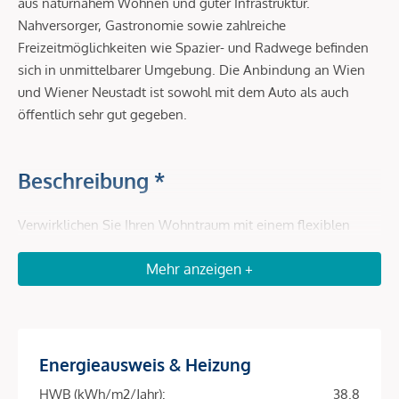
aus naturnahem Wohnen und guter Infrastruktur.
Nahversorger, Gastronomie sowie zahlreiche
Freizeitmöglichkeiten wie Spazier- und Radwege befinden
sich in unmittelbarer Umgebung. Die Anbindung an Wien
und Wiener Neustadt ist sowohl mit dem Auto als auch
öffentlich sehr gut gegeben.
Beschreibung *
Verwirklichen Sie Ihren Wohntraum mit einem flexiblen
Mietkaufmodell: Moderne Doppelhaushälften mit
Mehr anzeigen +
Kaufoption nach 5 Jahren – bereits geleistete Anzahlung
sowie ein attraktiver Kaufbonus werden angerechnet.
Die Häuser überzeugen durch durchdachte Grundrisse,
hochwertige Bauweise und eine ruhige, naturnahe Lage mit
Energieausweis & Heizung
gleichzeitig guter Anbindung.
HWB (kWh/m2/Jahr):
38.8