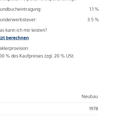
undbucheintragung:
1.1 %
underwerbsteuer:
3.5 %
s kann ich mir leisten?
tzt berechnen
klerprovision:
00 % des Kaufpreises zzgl. 20 % USt.
Neubau
1978