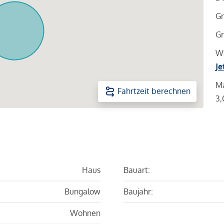
Gr
Gr
Wa
Je
Ma
Fahrtzeit berechnen
3,
Haus
Bauart:
Bungalow
Baujahr:
Wohnen