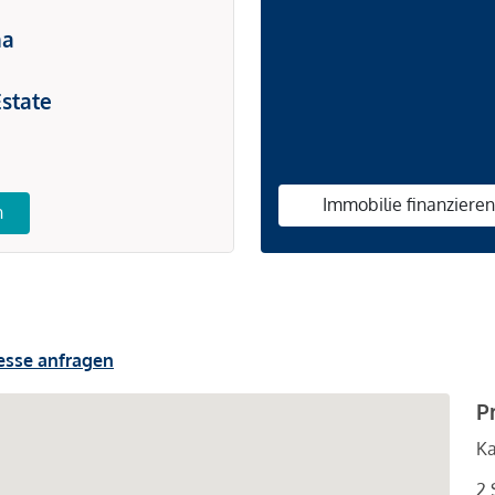
na
state
Immobilie finanziere
n
esse anfragen
P
Ka
2 