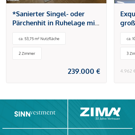
*Sanierter Singel- oder
Exqu
Pärchenhit in Ruhelage mit
groß
Küche & Loggia bei U6
Terr
ca. 53,75 m² Nutzfläche
ca. 
Dresdner Straße* Ab sofort
Sch
verfügbar*
2 Zimmer
3 Zi
239.000 €
4.962 