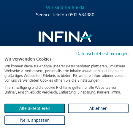
Wir sind für Sie da
Service-Telefon
0512 584380
Datenschutzbestimmungen
Brixner Straße 2/4
Wir verwenden Cookies
6020 Innsbruck
Wir können diese zur Analyse unserer Besucherdaten platzieren, um unsere
T
+43 512 584380
Webseite zu verbessern, personalisierte Inhalte anzuzeigen und Ihnen ein
großartiges Webseiten-Erlebnis zu bieten. Für weitere Informationen zu den
office@infina.at
von uns verwendeten Cookies öffnen Sie die Einstellungen.
Ihre Einwilligung und die cookie Richtlinie gelten für alle Websites von
„Infina“, einschließlich: Vergleich, Entlastung, Einsparung, Karriere, Infina.
Alle akzeptieren
Ablehnen
Impressum
Nein, anpassen
Datenschutz & Cookies
Verbraucherschutzinformation & rechtliche Hinweise