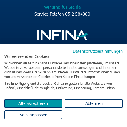
Wir sind für Sie da
Service-Telefon
0512 584380
Datenschutzbestimmungen
Brixner Straße 2/4
Wir verwenden Cookies
6020 Innsbruck
Wir können diese zur Analyse unserer Besucherdaten platzieren, um unsere
T
+43 512 584380
Webseite zu verbessern, personalisierte Inhalte anzuzeigen und Ihnen ein
großartiges Webseiten-Erlebnis zu bieten. Für weitere Informationen zu den
office@infina.at
von uns verwendeten Cookies öffnen Sie die Einstellungen.
Ihre Einwilligung und die cookie Richtlinie gelten für alle Websites von
„Infina“, einschließlich: Vergleich, Entlastung, Einsparung, Karriere, Infina.
Alle akzeptieren
Ablehnen
Impressum
Nein, anpassen
Datenschutz & Cookies
Verbraucherschutzinformation & rechtliche Hinweise