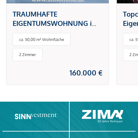
TRAUMHAFTE
Topc
EIGENTUMSWOHNUNG im
Eig
Stadtzentrum!
gefr
ca. 50,00 m² Wohnfläche
ca. 
2 Zimmer
2 Zi
160.000 €