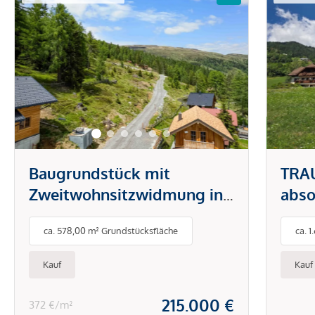
Baugrundstück mit
TRA
Zweitwohnsitzwidmung in
abso
Kärnten!
Klei
ca. 578,00 m² Grundstücksfläche
ca. 
Kauf
Kauf
215.000 €
372 €/m²