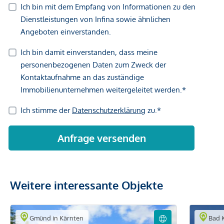
Weitere interessante Objekte
Gmünd in Kärnten
Bad K