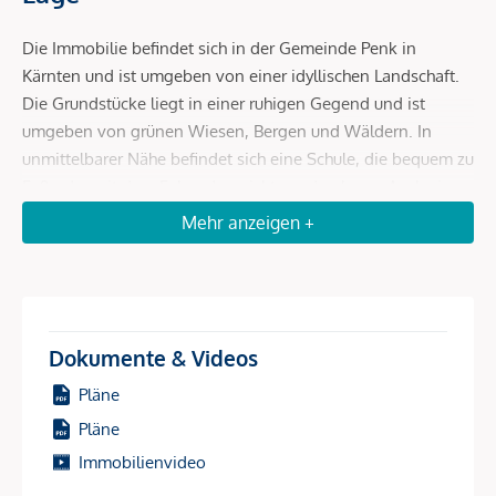
Die Immobilie befindet sich in der Gemeinde Penk in
Kärnten und ist umgeben von einer idyllischen Landschaft.
Die Grundstücke liegt in einer ruhigen Gegend und ist
umgeben von grünen Wiesen, Bergen und Wäldern. In
unmittelbarer Nähe befindet sich eine Schule, die bequem zu
Fuß oder mit dem Fahrrad erreicht werden kann. Auch eine
Bushaltestelle ist in kurzer Entfernung vorhanden, von der
Mehr anzeigen +
aus man Anschluss an das öffentliche Verkehrsnetz hat.
Beschreibung *
Dokumente & Videos
Sie sind auf der Suche nach einer idyllischen Lage, um Ihre
Pläne
Träume von einem Eigenheim und
Pläne
Landwirtschaft/Tierhaltung zu verwirklichen?
Immobilienvideo
ACHTUNG: DIE ADRESSE WIRD IN GOOGLE MAPS LEIDER