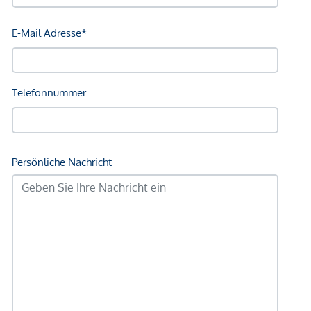
M:
nicole.fritz@vbktn.at
Besuchen Sie uns auf unserer Homepage unter
www.volksbank-kaernten.at/immobilien
Noch nichts gefunden? Wir informieren Sie über
geeignete Immobilienangebote noch vor allen anderen.
Legen Sie jetzt Ihren individuellen Suchagenten unter
folgendem Link an. Wir schicken Ihnen passende
Immobilien exklusiv zu.
Suchagent anlegen
Der Vermittler ist als Doppelmakler tätig.
*Der Vertrag kommt nicht mit der INFINA Credit Broker
GmbH zustande. Das Objekt wird von einem externen
Immobilienunternehmen angeboten. Allfällige aus dem
Vertragsabschluss resultierende Rechte sind ausschließlich