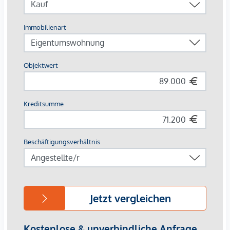
Die Grundstücke befinden sich in einer ruhigen und grünen
Umgebung, die Ihnen die Möglichkeit bietet, dem
hektischen Alltag zu entfliehen und die Natur in vollen
Zügen zu genießen. Die atemberaubende Landschaft der
Region Kärnten wird Sie jeden Tag aufs Neue begeistern
und Ihnen ein Gefühl von Freiheit vermitteln.
Die beiden Grundstücke bieten Ihnen eine Fläche von
6.369m², die genügend Platz für Ihr Traumhaus und einen
wunderschönen Garten bietet. Sie können hier Ihren
eigenen Gemüsegarten anlegen, Blumen pflanzen, einfach
nur entspannen, die Ruhe genießen oder sich um Ihre Tiere
kümmern. Es könnte noch ein weiteres angrenzendes
Grundstücke gekauft werden (siehe weiteres Inserat oder
nähere Infos direkt bei uns).
Das Dorf Penk bietet eine perfekte Kombination aus
ländlicher Idylle und modernem Leben. In der näheren