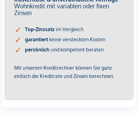
Umgebung finden Sie verschiedene Einkaufsmöglichkeiten,
Restaurants und Freizeitangebote, die Ihnen alles bieten,
was Sie für ein komfortables Leben benötigen.
Die Region Kärnten bietet zudem eine Vielzahl an
Freizeitaktivitäten für die ganze Familie. Ob Wandern,
Radfahren, Skifahren oder Wassersport – hier ist für jeden
etwas dabei.
Zögern Sie nicht und sichern Sie sich jetzt Ihr Stück vom
Paradies in Kärnten!
Wir freuen uns darauf, Ihnen dieses traumhafte Grundstück
persönlich zu zeigen und Ihnen bei der Realisierung Ihres
Wohntraums behilflich zu sein. Kontaktieren Sie uns noch
heute für weitere Informationen und vereinbaren Sie eine
Besichtigung. Wir freuen uns auf Sie!
Hinweis zur Haftung und Informationsquelle: Alle Angaben
zur Immobilie basieren auf Informationen, die uns vom