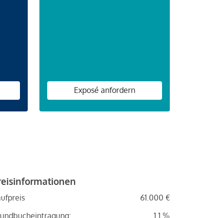
n
Exposé anfordern
reisinformationen
ufpreis
61.000 €
undbucheintragung:
1.1 %