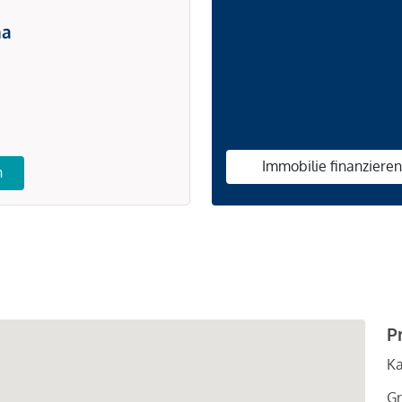
na
Immobilie finanziere
n
P
Ka
Gr