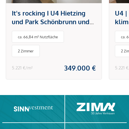
It's rocking I U4 Hietzing
U4 |
und Park Schönbrunn und
klim
Technisches Museum I
offe
ca. 66,84 m² Nutzfläche
ca. 
Klimaanlage I Einbauküche
mode
& Schränke
Hiet
2 Zimmer
2 Zi
Sch
349.000 €
5.221 €/m²
5.221 