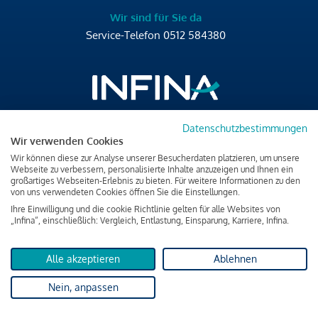
Wir sind für Sie da
Service-Telefon
0512 584380
Datenschutzbestimmungen
Brixner Straße 2/4
Wir verwenden Cookies
6020 Innsbruck
Wir können diese zur Analyse unserer Besucherdaten platzieren, um unsere
T
+43 512 584380
Webseite zu verbessern, personalisierte Inhalte anzuzeigen und Ihnen ein
großartiges Webseiten-Erlebnis zu bieten. Für weitere Informationen zu den
office@infina.at
von uns verwendeten Cookies öffnen Sie die Einstellungen.
Ihre Einwilligung und die cookie Richtlinie gelten für alle Websites von
„Infina“, einschließlich: Vergleich, Entlastung, Einsparung, Karriere, Infina.
Alle akzeptieren
Ablehnen
Impressum
Nein, anpassen
Datenschutz & Cookies
Verbraucherschutzinformation & rechtliche Hinweise