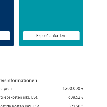
n
Exposé anfordern
reisinformationen
ufpreis
1.200.000 €
triebskosten inkl. USt.
608,52 €
nstige Kosten inkl. USt.
399,98 €