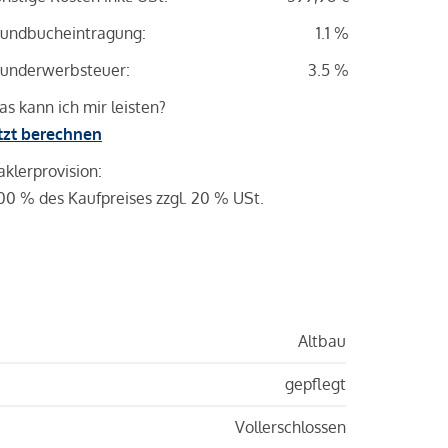
undbucheintragung:
1.1 %
underwerbsteuer:
3.5 %
s kann ich mir leisten?
tzt berechnen
klerprovision:
00 % des Kaufpreises zzgl. 20 % USt.
Altbau
gepflegt
Vollerschlossen