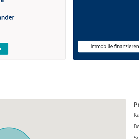
änder
Immobilie finanziere
n
P
Ka
Be
So