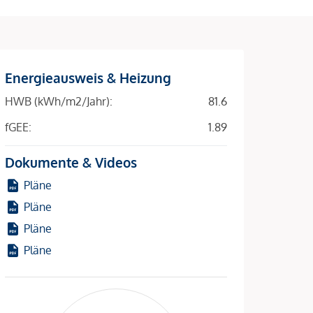
Energieausweis & Heizung
HWB (kWh/m2/Jahr):
81.6
fGEE:
1.89
Dokumente & Videos
Pläne
Pläne
Pläne
Pläne