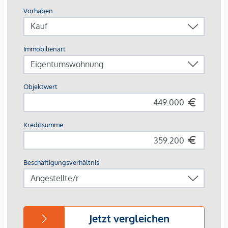
3,84 % und stellt damit eine attraktive Kapitalanlage in
Wiener Frequenzlage dar – mit solider Ertragsbasis und
nachhaltigem Wertpotenzial.
Die Kombination aus frequenzstarker Lage, klar
strukturierter und effizient nutzbarer Fläche sowie stabiler
Vermietung macht dieses Geschäftslokal zu einer
überzeugenden Gelegenheit für Anleger mit Fokus auf
nachhaltige und wertbeständige Investments in Wien.
Interesse geweckt?
Vereinbaren Sie noch heute einen unverbindlichen
Besichtigungstermin. Wir freuen uns auf Ihre Anfrage!
-----------
Nikolas Oberhuber
Telefon: +43 676 7603986