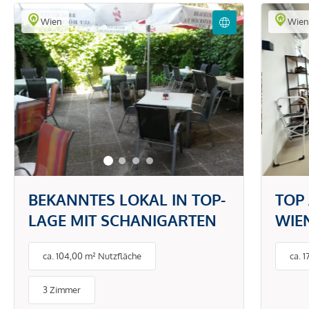
Wien
Wie
BEKANNTES LOKAL IN TOP-
TOP 
LAGE MIT SCHANIGARTEN
WIE
VER
ca. 104,00 m² Nutzfläche
ca. 
3 Zimmer