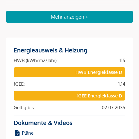
Investment mit Substanz
Mehr anzeigen +
Unbefristet vermietetes Geschäftslokal mit 3,84 %
Rendite in frequenzstarker Wiener Lage
In einer lebendigen Wiener Lage, geprägt von urbanem
Energieausweis & Heizung
Flair und konstanter Frequenz, präsentiert sich dieses
Geschäftslokal als attraktive Gelegenheit für Investoren, die
HWB (kWh/m2/Jahr):
115
auf eine Kombination aus laufenden Mieteinnahmen und
HWB Energieklasse D
nachhaltigem Entwicklungspotenzial setzen.
fGEE:
1.14
Bereits heute wird das Objekt als Cafe genutzt und ist
langfristig vermietet - ein Umstand, der sofortige Erträge
fGEE Energieklasse D
ermöglicht und gleichzeitig eine klare wirtschaftliche
Gültig bis:
02.07.2035
Grundlage schafft.
Das Geschäftslokal erstreckt sich über eine Nutzfläche von
Dokumente & Videos
ca. 97,00 m² im Erdgeschoss und überzeugt durch einen
Pläne
langgezogenen, gut strukturierten Grundriss. Der