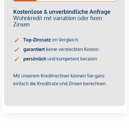
E-Mail: oberhuber@immoquelle.at
-----------
*Der Vertrag kommt nicht mit der INFINA Credit Broker
GmbH zustande. Das Objekt wird von einem externen
Immobilienunternehmen angeboten. Allfällige aus dem
Vertragsabschluss resultierende Rechte sind ausschließlich
gegenüber dem anbietenden Immobilienunternehmen
geltend zu machen. Wir weisen Sie darauf hin, dass die
gemachten Angaben und Informationen lediglich
unverbindliche Vorabinformationen sind und daher ohne
Gewähr erfolgen. Der Vermittler ist als Doppelmakler tätig.