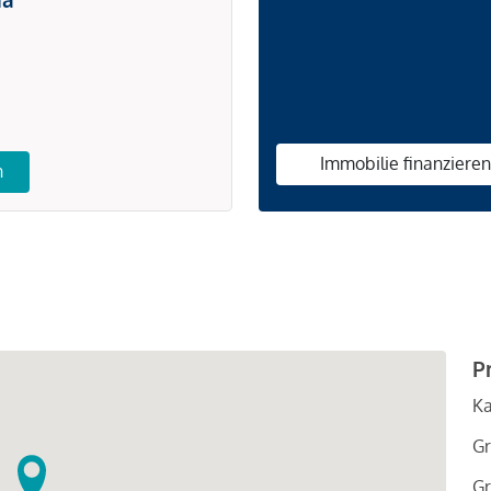
Immobilie finanziere
n
P
Ka
Gr
Gr