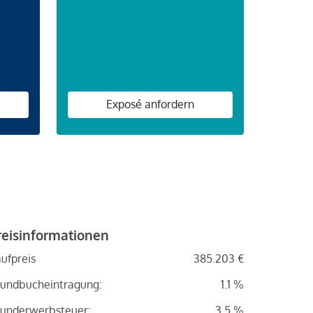
n
Exposé anfordern
reisinformationen
ufpreis
385.203 €
undbucheintragung:
1.1 %
underwerbsteuer:
3.5 %