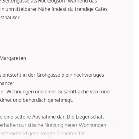
ge Seitengasse als Rückzugsort, während das
 In unmittelbarer Nähe findest du trendige Cafés,
sthäuser.
n Margareten
s entsteht in der Grohgasse 5 ein hochwertiges
hance:
 vier Wohnungen und einer Gesamtfläche von rund
widmet und behördlich genehmigt.
e eine seltene Ausnahme dar. Die Liegenschaft
auerhafte touristische Nutzung neuer Wohnungen
rechend sind genehmigte Einheiten für