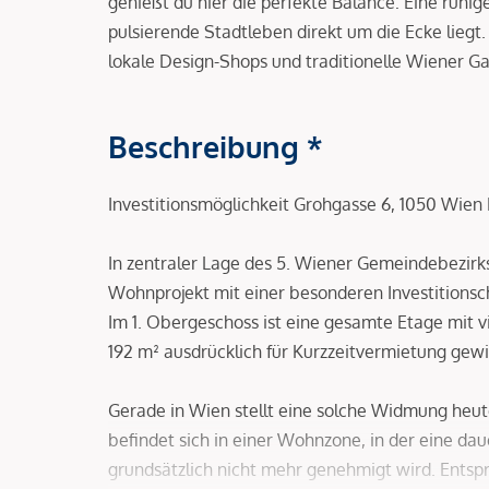
genießt du hier die perfekte Balance: Eine ruhi
pulsierende Stadtleben direkt um die Ecke liegt.
lokale Design-Shops und traditionelle Wiener Ga
Beschreibung *
Investitionsmöglichkeit Grohgasse 6, 1050 Wie
In zentraler Lage des 5. Wiener Gemeindebezirk
Wohnprojekt mit einer besonderen Investitionsc
Im 1. Obergeschoss ist eine gesamte Etage mit
192 m² ausdrücklich für Kurzzeitvermietung ge
Gerade in Wien stellt eine solche Widmung heut
befindet sich in einer Wohnzone, in der eine d
grundsätzlich nicht mehr genehmigt wird. Entsp