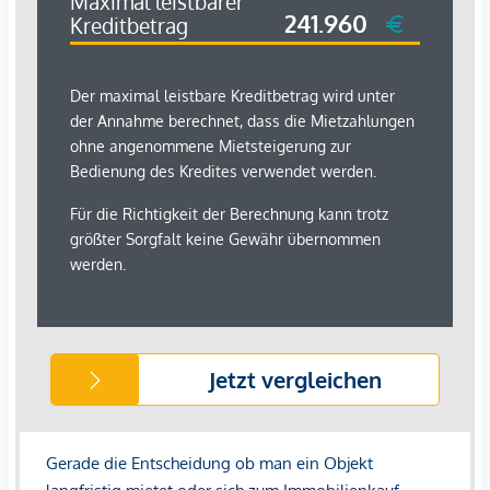
Gebäudenutzung.
Praktisch und von bester Qualität: Die Ausstattung des
RIVERGATE garantiert komfortables Arbeiten.
- öffenbare Fenster
- Sonnen- und Blendschutz innen- oder außenliegend
- Doppelboden inkl. Bodentanks
- hochwertige Teppichfliesen
- ergonomisches Beleuchtungskonzept
- Teeküchen (Anschlüsse vorbereitet)
- LAN-Raum (Anschlüsse vorbereitet)
Des Weiteren sei auch nochmals erwähnt, dass das
RIVERGATE als erstes Gebäude Österreichs mit dem