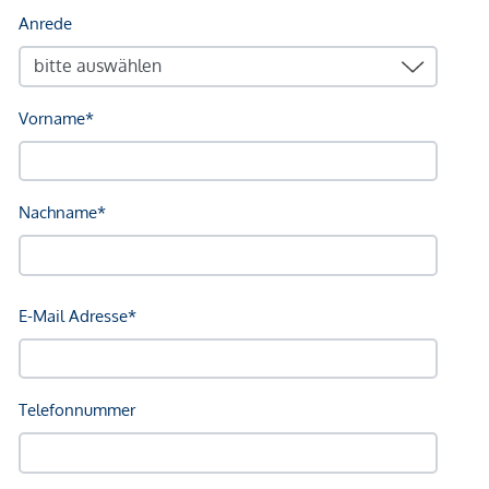
€ 18,50/m²
1. OG / Top G: 210,00m² --- ab
€ 14,90/m²
Lager:
UG: ab € 8,50/m²
Betriebskosten:
Büro: € 4,10/m² (inkl. Heizung, Kühlung)
Lager: € 2,40/m²
Parkplätze
(dzt. 500 Stk.)
:
ab € 140,00/mtl
Fahrradabstellplatz
(dzt. 100 Stk.)
:
à 20,00/mtl. (inkl.
Nutzung Garderobe/Dusche)
Alle Preise verstehen sich exkl. Mehrwertsteuer.
Anbindung an den öffentlichen Verkehr: