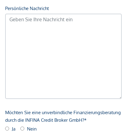
• Bus Linie 5A, 11A, 11B
• Straßenbahn Linie 2, 31, 33
• U-Bahn Linie 6
• Schnellbahn
Individualverkehr unmittelbar angebunden:
• Handelskai
• Dresdner Straße
• Wehlistraße
• Vorgartenstraße
Wir weisen darauf hin, dass zwischen dem Vermittler und
dem zu vermittelnden Dritten ein familiäres oder
wirtschaftliches Naheverhältnis besteht.
Der Vermittler ist als Doppelmakler tätig.
*Der Vertrag kommt nicht mit der INFINA Credit Broker