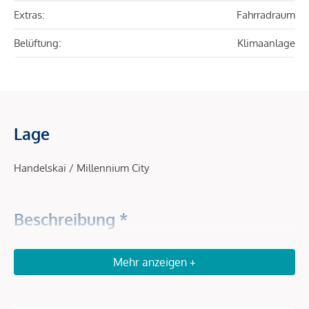
Extras:
Fahrradraum
Belüftung:
Klimaanlage
Lage
Handelskai / Millennium City
Beschreibung *
Die Attraktivität des RIVERGATE für Firmen, Mitarbeiter und
Mehr anzeigen +
Besucher resultiert aus der gelungenen Symbiose von
anspruchsvoller Architektur und hervorragender
Verkehrsanbindung.