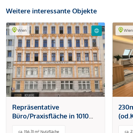
Weitere interessante Objekte
Wien
Wie
Repräsentative
230
Büro/Praxisfläche in 1010
(od.
Wien
MIT 
ca. 156,31 m² Nutzfläche
ca. 