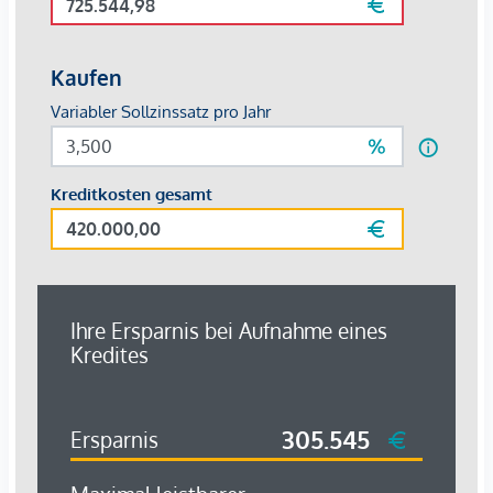
zur Donauinsel, der freie Blick auf den Fluss und die Wiener
Weinberge sowie die Nachbarschaft zur Millennium City und
dem Hotel "Harry's Time".
Das RIVERGATE steht für Architektur mit
Wiedererkennungswert: offene, großzügige und klar
dimensionierte Baukörper, entworfen von den Architekten
Auer + Weber + Assoziierte aus Stuttgart.
Die neue Landmarke an der Donau erinnert an zwei
gegenüberliegende Segel: Gate 1 mit zwölf Obergeschoßen
und Gate 2 mit acht Obergeschoßen schaffen eine
architektonische Nähe zum Fluss.
Eine großzügige Verglasung umhüllt die
Stahlbetonskelettkonstruktion und sorgt für transparente
Leichtigkeit. Die gekrümmte Fassade und die
unterschiedlichen Raumtiefen ermöglichen eine flexible