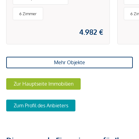
NETT
INKL
6 Zimmer
6 Z
4.982 €
Mehr Objekte
Zur Hauptseite Immobilien
Zum Profil des Anbieters