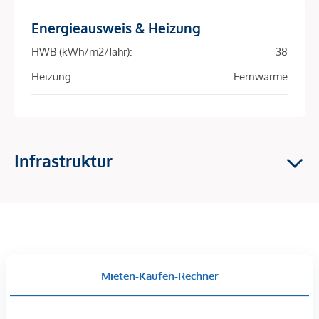
Energieausweis & Heizung
Die ausgezeichnete Infrastruktur im Nahbereich des
HWB (kWh/m2/Jahr):
38
RIVERGATE und die unmittelbare Nähe zur Donauinsel,
Heizung:
Fernwärme
Wiens beliebtestem Freizeit- und Erholungsraum, steigern
die Anziehungskraft dieses Standortes enorm. Ein direkter
Zugang zu einem der leistungsfähigsten Knotenpunkte des
öffentlichen- und Individualverkehrs in Wien unterstreicht
die Qualität der vorzüglichen Lage des RIVERGATE.
Infrastruktur
Im RIVERGATE arbeiten Sie im „grünsten“ Bürogebäude
Österreichs: Die hervorragende Gebäudeökologie wurde
sowohl mit dem GreenBuilding-Zertifikat der EU, als auch
mit dem begehrten LEED®-Zertifikat gewürdigt.
Damit ist das Office Center österreichweit das erste
Mieten-Kaufen-Rechner
Gebäude, das mit dem weltweit anerkannten Zertifikat des
US GreenBuilding Councils ausgezeichnet wurde – sogar