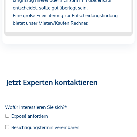
WiredScore Zertifikat in Platin mit 100/100 Punkten
ausgezeichnet
wurde. Damit ist der Bürokomplex "best-in-
class" in Bezug auf Konnektivität, digitale Infrastruktur und
Zukunftssicherheit!
Aufgrund des „Errichter-Privilegs“ ist das Gebäude auch
bestens für USt-befreite Mietinteressenten geeignet!
Verfügbare Flächen / Miete:
Büro Gate 1
Jetzt Experten kontaktieren
2. OG / Top F: 253,00 m² --- ab €
16,90/ m²
11. OG & 12. OG / Top AB: 1.917,00m² --- ab €
19,90/m²
Büro Gate 2
EG / Top C: 129,00m² --- ab